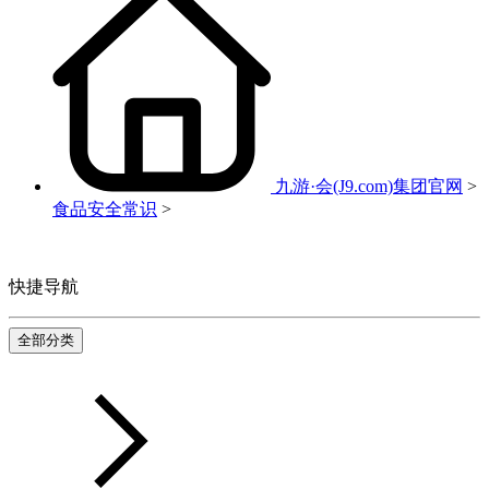
九游·会(J9.com)集团官网
>
食品安全常识
>
快捷导航
全部分类