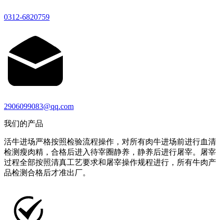
0312-6820759
2906099083@qq.com
我们的产品
活牛进场严格按照检验流程操作，对所有肉牛进场前进行血清
检测瘦肉精，合格后进入待宰圈静养，静养后进行屠宰。屠宰
过程全部按照清真工艺要求和屠宰操作规程进行，所有牛肉产
品检测合格后才准出厂。