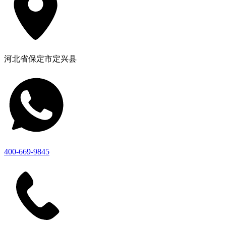
河北省保定市定兴县
400-669-9845