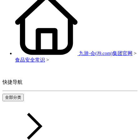
九游·会(J9.com)集团官网
>
食品安全常识
>
快捷导航
全部分类