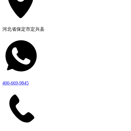
河北省保定市定兴县
400-669-9845