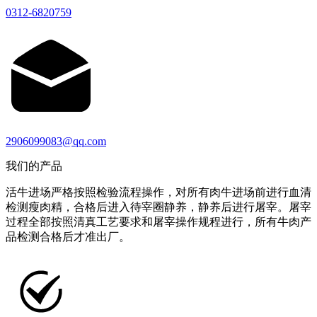
0312-6820759
2906099083@qq.com
我们的产品
活牛进场严格按照检验流程操作，对所有肉牛进场前进行血清
检测瘦肉精，合格后进入待宰圈静养，静养后进行屠宰。屠宰
过程全部按照清真工艺要求和屠宰操作规程进行，所有牛肉产
品检测合格后才准出厂。