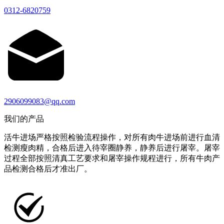
0312-6820759
2906099083@qq.com
我们的产品
活牛进场严格按照检验流程操作，对所有肉牛进场前进行血清
检测瘦肉精，合格后进入待宰圈静养，静养后进行屠宰。屠宰
过程全部按照清真工艺要求和屠宰操作规程进行，所有牛肉产
品检测合格后才准出厂。