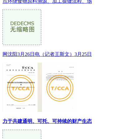
点环绕食物原料溯源、加工操做流程、场
网沈阳3月26日电（记者王斯文）3月25日
力于共建通明、可托、可持续的财产生态