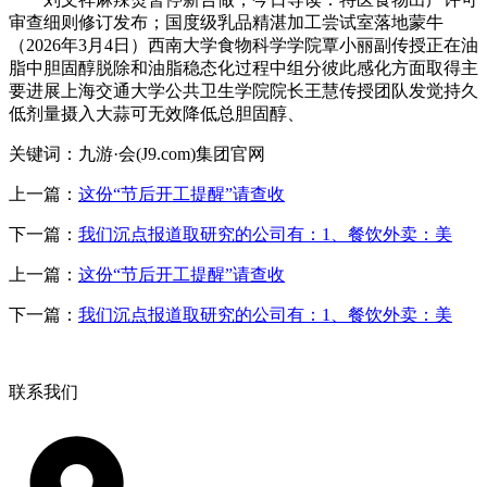
审查细则修订发布；国度级乳品精湛加工尝试室落地蒙牛
（2026年3月4日）西南大学食物科学学院覃小丽副传授正在油
脂中胆固醇脱除和油脂稳态化过程中组分彼此感化方面取得主
要进展上海交通大学公共卫生学院院长王慧传授团队发觉持久
低剂量摄入大蒜可无效降低总胆固醇、
关键词：九游·会(J9.com)集团官网
上一篇：
这份“节后开工提醒”请查收
下一篇：
我们沉点报道取研究的公司有：1、餐饮外卖：美
上一篇：
这份“节后开工提醒”请查收
下一篇：
我们沉点报道取研究的公司有：1、餐饮外卖：美
联系我们