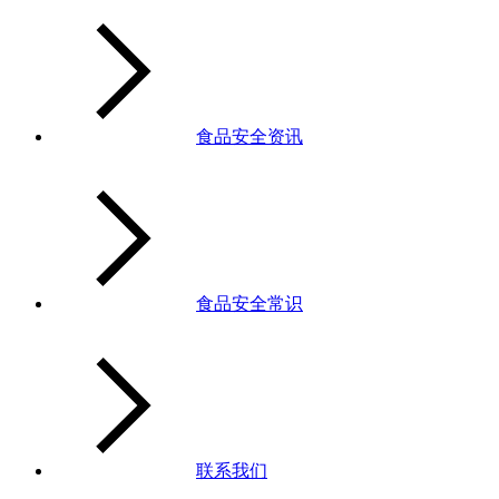
食品安全资讯
食品安全常识
联系我们