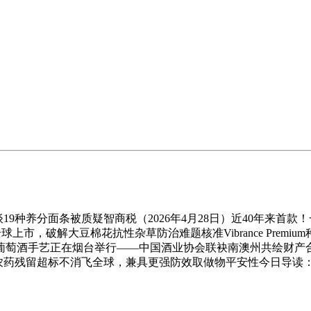
9种养分面条被质疑智商税（2026年4月28日）近40年来首款！
clone）全球上市，破解大豆棉花抗性杂草防治难题核准Vibrance 
酒手艺正在烟台举行——中国酒业协会联袂南澳州共绘财产合做新篇章
出农药残留超标不消飞全球，兼具更强防效取做物平安性今日导读