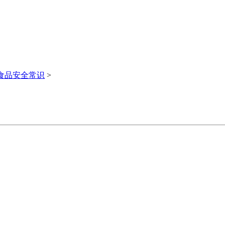
食品安全常识
>