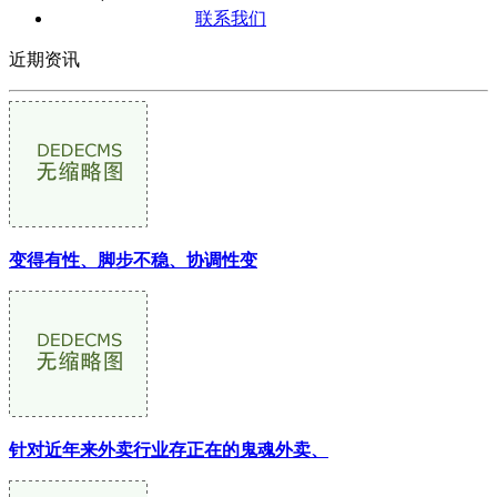
联系我们
近期资讯
变得有性、脚步不稳、协调性变
针对近年来外卖行业存正在的鬼魂外卖、