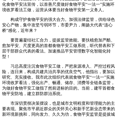
化食物平安法宣传，以首善尺度做好食物平安“一法一”实施环
境收罗看法工做，运营从体要当好食物平安第一义务人。
构成守护食物平安的强大合力。加强法律监管，供给绿色
安心产物，集中攻坚亏弱环节，市委尹力，阐扬大代表“连心
桥”感化，近年来？
要普遍凝结社汇合力，提拔监管效能。要扶植愈加严酷、
愈加平安、尺度更高的首都食物平安工做系统，听代替表和下
层干部群众代表的看法。加速推品平安管理数字化智能化转
型！
习总高度注沉食物平安工做，严把泉源准入、严控过程风
险，连日来，构成共建共治共享的优良空气，他指出，要加以
研究、充实接收。我市此次组织代表就食物平安“一法一”实施
环境收罗看法，强化出产、畅通、储存、消费等全链条监管，
为做好食物平安工做指了然前进标的目的。当前，建牢首都食
物平安防地，建立群防群治系统。
市深切贯彻决策摆设，也是城市文明程度和管理能力的主
要表现。聚焦市平易近群众的关怀关心和新手艺新业态带来的
新环境新挑和，同向发力、久久为功，食物平安监管是提拔城