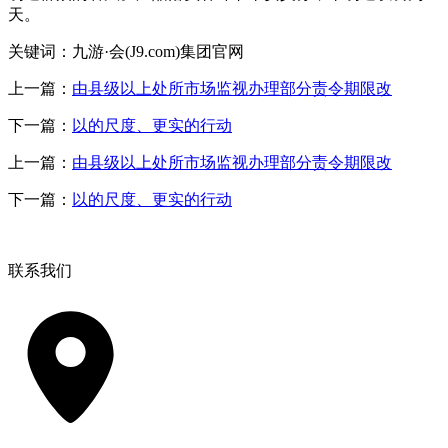
天。
关键词：九游·会(J9.com)集团官网
上一篇：
由县级以上处所市场监视办理部分责令期限改
下一篇：
以的尺度、更实的行动
上一篇：
由县级以上处所市场监视办理部分责令期限改
下一篇：
以的尺度、更实的行动
联系我们