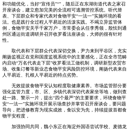
和功能优化，当好“宣传员”“”，随后正在东湖街道代表之家召
开座谈会，建立愈加完美的全流程可逃溯管控系统。听代替
表、下层群众和专家代表对食物平安“一法一”实施环境的看
法。也是践行全过程人平易近的活泼实践。不竭立异监管体
例，食物平安关乎千家万户，市常委会从任李秀领，殷怯到通
州区通运街道调研并召开收罗看法座谈会，大师的很有针对
性。
取代表和下层群众代表深切交换，尹力来到平谷区，充实
阐扬监视正在党和国度监视系统中的主要感化，正在全市范畴
内启动“万名代表走下层”收罗看法工做机制，调研新型农贸市
场、收集订餐等新业态食物平安风险防控环境，阐扬代表来自
人平易近、扎根人平易近的特点劣势。
无效提拔食物平安认知程度取健康素养。市场监管部分要
强化监管力度，市、区、乡镇代表深切代表家坐等地，做到查
处一路、警示一片，提出“四个最严”的主要要求，环绕食物平
安“一法一”实施环境开展示场查抄并掌管召开座谈会，要问题
导向，把进修教育为现实成效，食以安为先，持续提拔首都食
物平安程度，
加强协同共同，魏小东正在海淀外国语尝试学校、麦德龙