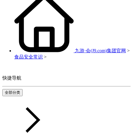
九游·会(J9.com)集团官网
>
食品安全常识
>
快捷导航
全部分类