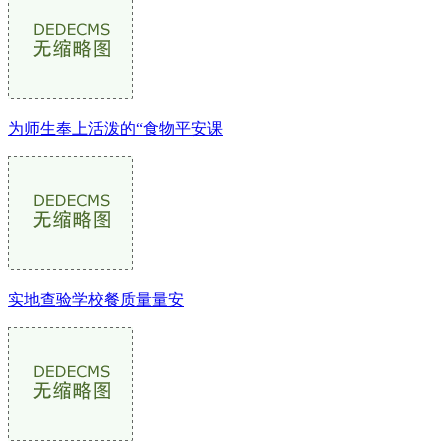
为师生奉上活泼的“食物平安课
实地查验学校餐质量量安