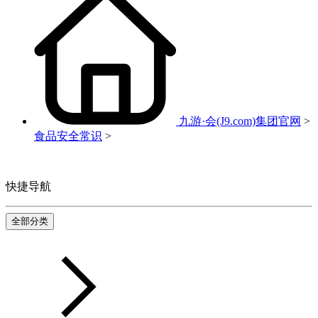
九游·会(J9.com)集团官网
>
食品安全常识
>
快捷导航
全部分类