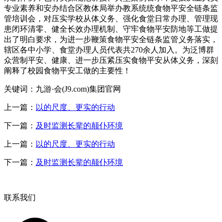
专业素养和安办结合区教体局举办教系统统食物平安全链条监
管培训会，对压实学校从体义务、强化食堂日常办理、管理现
患闭环清零、健全长效办理机制、守牢食物平安防地等工做提
出了明白要求，为进一步鞭策食物平安全链条监管义务落实，
辖区各中小学、食堂办理人员代表共270余人加入。为泛博群
众营制平安、健康、进一步压紧压实食物平安从体义务，深刻
阐释了校园食物平安工做的主要性！
关键词：九游·会(J9.com)集团官网
上一篇：
以的尺度、更实的行动
下一篇：
及时监测长辈的颠仆环境
上一篇：
以的尺度、更实的行动
下一篇：
及时监测长辈的颠仆环境
联系我们