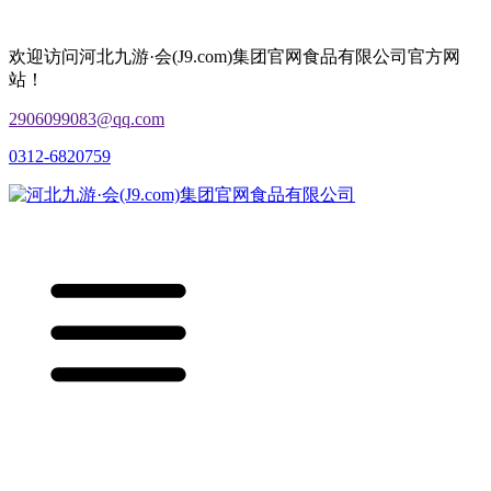
欢迎访问河北九游·会(J9.com)集团官网食品有限公司官方网
站！
2906099083@qq.com
0312-6820759