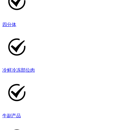
四分体
冷鲜冷冻部位肉
牛副产品