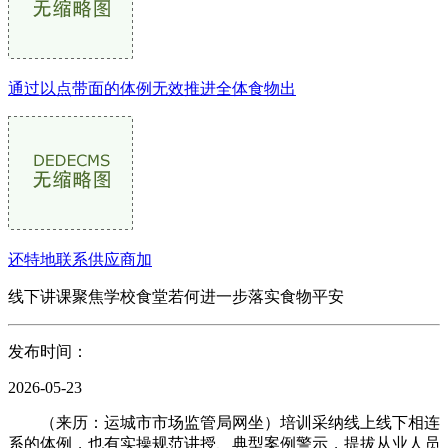
通过以点带面的体例无效推进全体食物出
还特地联系供应商加
线下讲课聚焦学校食堂若何进一步落实食物平安
发布时间：
2026-05-23
（来历：运城市市场监管局网坐）培训采纳线上线下相连
系的体例，也有实操规范讲授、典型案例警示，提拔从业人员