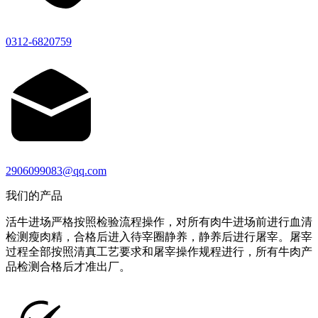
0312-6820759
2906099083@qq.com
我们的产品
活牛进场严格按照检验流程操作，对所有肉牛进场前进行血清
检测瘦肉精，合格后进入待宰圈静养，静养后进行屠宰。屠宰
过程全部按照清真工艺要求和屠宰操作规程进行，所有牛肉产
品检测合格后才准出厂。