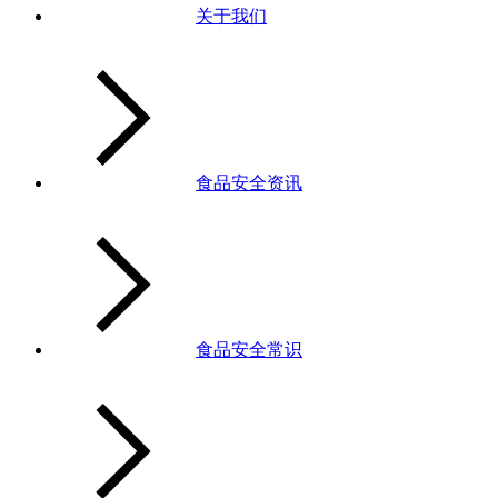
关于我们
食品安全资讯
食品安全常识