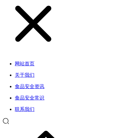
网站首页
关于我们
食品安全资讯
食品安全常识
联系我们