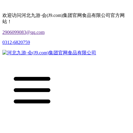
欢迎访问河北九游·会(J9.com)集团官网食品有限公司官方网
站！
2906099083@qq.com
0312-6820759