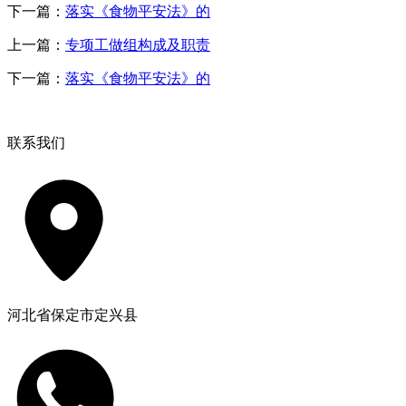
下一篇：
落实《食物平安法》的
上一篇：
专项工做组构成及职责
下一篇：
落实《食物平安法》的
联系我们
河北省保定市定兴县