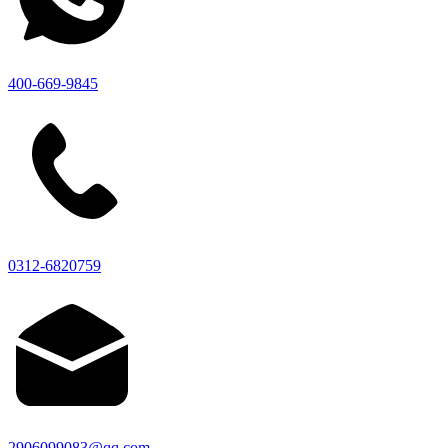
400-669-9845
0312-6820759
2906099083@qq.com