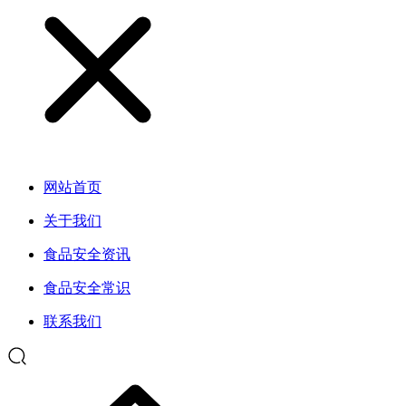
网站首页
关于我们
食品安全资讯
食品安全常识
联系我们