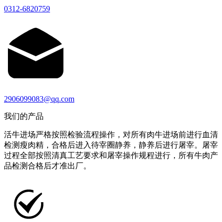
0312-6820759
2906099083@qq.com
我们的产品
活牛进场严格按照检验流程操作，对所有肉牛进场前进行血清
检测瘦肉精，合格后进入待宰圈静养，静养后进行屠宰。屠宰
过程全部按照清真工艺要求和屠宰操作规程进行，所有牛肉产
品检测合格后才准出厂。