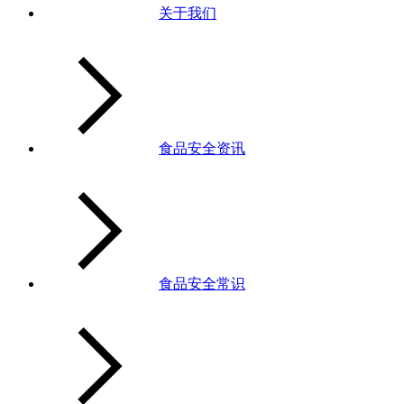
关于我们
食品安全资讯
食品安全常识