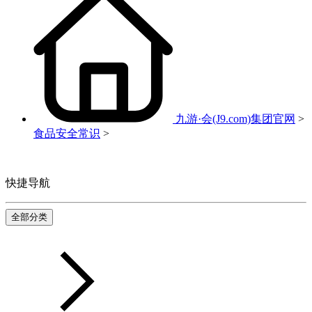
九游·会(J9.com)集团官网
>
食品安全常识
>
快捷导航
全部分类