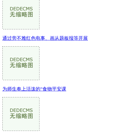
通过旁不雅红色电事、画从题板报等开展
为师生奉上活泼的“食物平安课