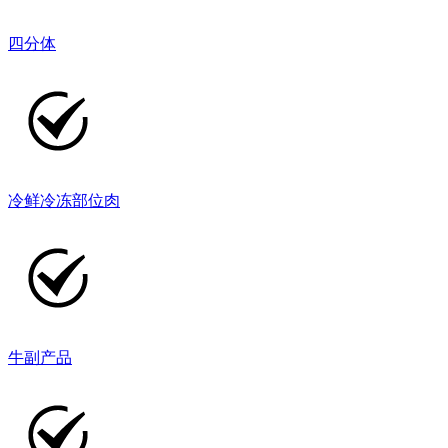
四分体
冷鲜冷冻部位肉
牛副产品