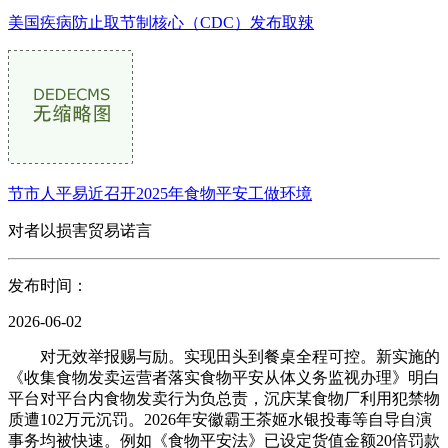
美国疾病防止取节制核心（CDC）发布取辣
节市人平易近召开2025年食物平安工做环境
对者以损害贸易诺言
发布时间：
2026-06-02
对无效举报赐与励。实现田头到餐桌全程可控。新实施的
《收集食物发卖运营者落实食物平安从体义务监视办理》明白
平台对平台内食物发卖行为负总责，沉庆某食物厂利用犯禁物
质遭102万元沉罚。2026年安徽霸王茶姬水银投毒等自导自演
事务均被快速。例如《食物平安法》已设定货值金额20倍罚款