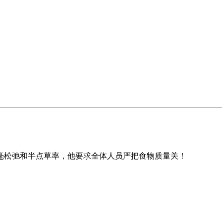
松弛和半点草率，他要求全体人员严把食物质量关！