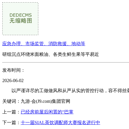
应急办理、市场监管、消防救援、地动等
研组沉点环绕米面粮油、各类生鲜生果等平易近
发布时间：
2026-06-02
以严谨详尽的工做做风和从严从实的管控行动，容不得丝毫
关键词：九游·会(J9.com)集团官网
上一篇：
已经房前屋后闲置的“巴掌
下一篇：
十一届SIAL茶饮调配师大赛报名进行中