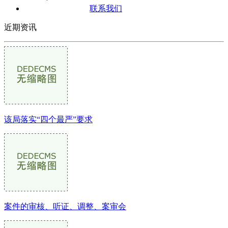
联系我们
近期资讯
该局落实“四个最严”要求
案件的审核、听证、调整、案审会