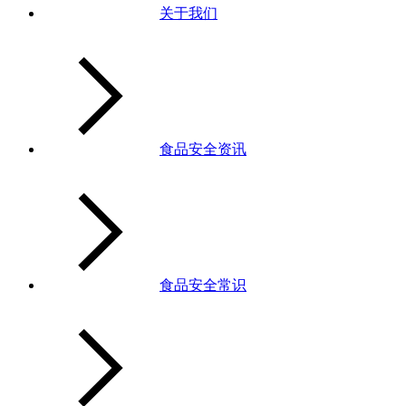
关于我们
食品安全资讯
食品安全常识