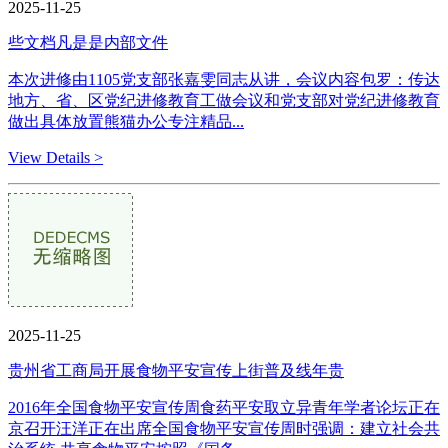
2025-11-25
些文档凡是是内部文件
本次进修由1105党支部张嘉雯同志从讲，会议内容包罗：传达
地方、省、区党纪进修教育工做会议和党支部对党纪进修教育
做出具体放置熊猫办公专注精品...
View Details >
2025-11-25
贵州省工商局开展食物平安宣传上街普及线年贵
2016年全国食物平安宣传周食药平安取立异青年学者论坛正在
京召开汪洋正在出席全国食物平安宣传周时强调：建立社会共