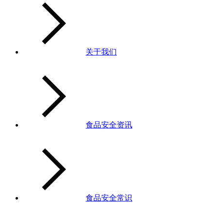
关于我们
食品安全资讯
食品安全常识