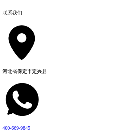
联系我们
河北省保定市定兴县
400-669-9845