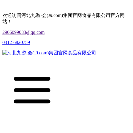
欢迎访问河北九游·会(J9.com)集团官网食品有限公司官方网
站！
2906099083@qq.com
0312-6820759