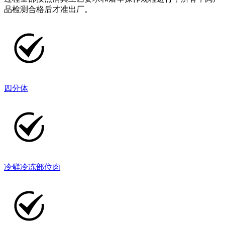
品检测合格后才准出厂。
四分体
冷鲜冷冻部位肉