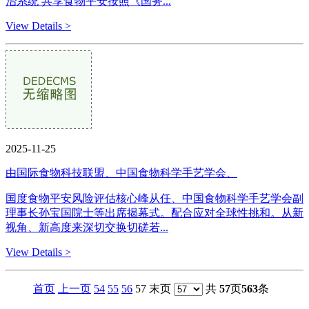
治系统 共享食物平安按照《国务...
View Details >
2025-11-25
由国际食物科技联盟、中国食物科学手艺学会、
国度食物平安风险评估核心峰从任、中国食物科学手艺学会副
理事长孙宝国院士等出席揭幕式。配合应对全球性挑和。从新
视角、新高度来深切交换切磋若...
View Details >
首页
上一页
54
55
56
57 末页
共
57
页
563
条