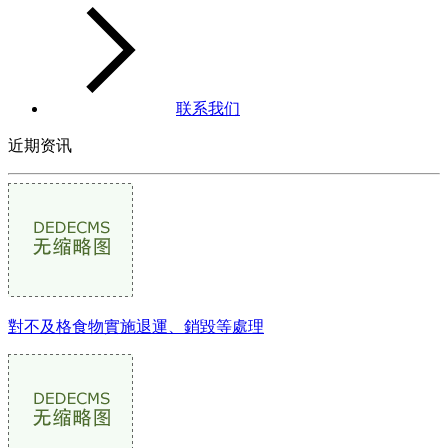
联系我们
近期资讯
對不及格食物實施退運、銷毀等處理