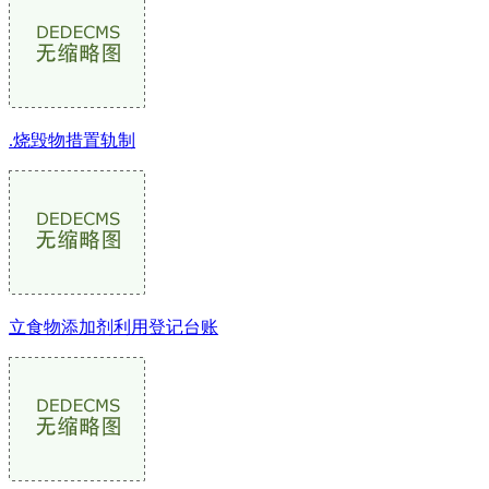
.烧毁物措置轨制
立食物添加剂利用登记台账