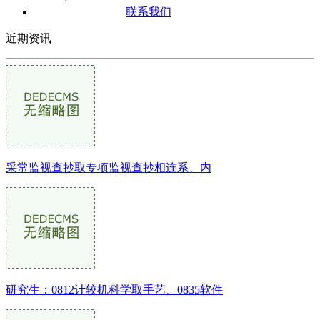
联系我们
近期资讯
采常监视查抄取专项监视查抄相连系、内
研究生：0812计较机科学取手艺、0835软件