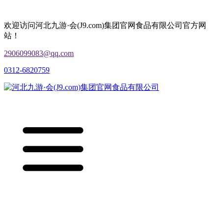
欢迎访问河北九游·会(J9.com)集团官网食品有限公司官方网
站！
2906099083@qq.com
0312-6820759