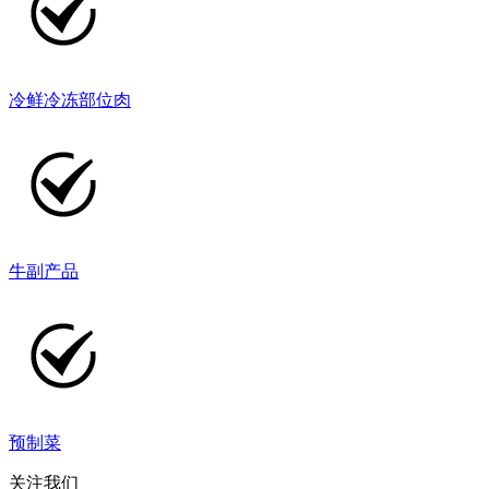
冷鲜冷冻部位肉
牛副产品
预制菜
关注我们