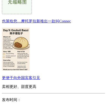
也算给您…摩托罗拉新推出一款叫Connec
更便于向外国宾客引见
卖相更好、甜度更高
发布时间：