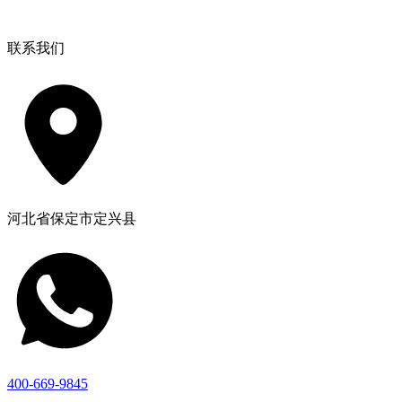
联系我们
河北省保定市定兴县
400-669-9845