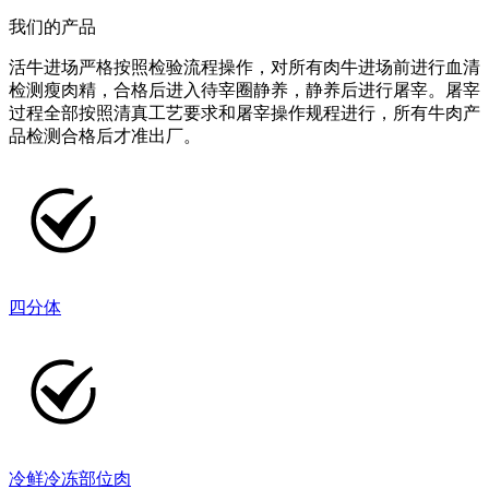
我们的产品
活牛进场严格按照检验流程操作，对所有肉牛进场前进行血清
检测瘦肉精，合格后进入待宰圈静养，静养后进行屠宰。屠宰
过程全部按照清真工艺要求和屠宰操作规程进行，所有牛肉产
品检测合格后才准出厂。
四分体
冷鲜冷冻部位肉