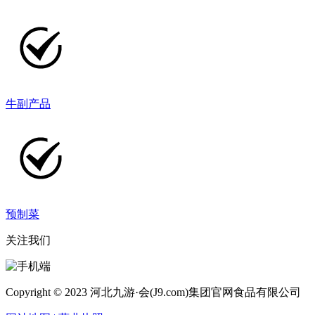
牛副产品
预制菜
关注我们
Copyright © 2023 河北九游·会(J9.com)集团官网食品有限公司