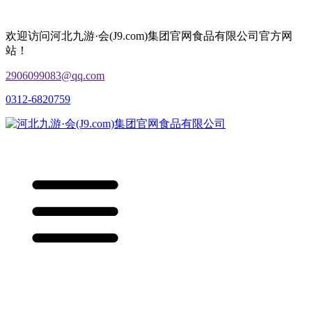
欢迎访问河北九游·会(J9.com)集团官网食品有限公司官方网
站！
2906099083@qq.com
0312-6820759