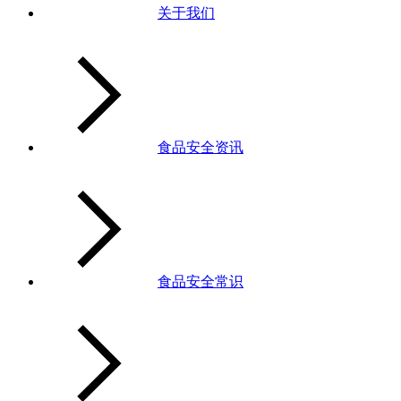
关于我们
食品安全资讯
食品安全常识