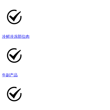
冷鲜冷冻部位肉
牛副产品