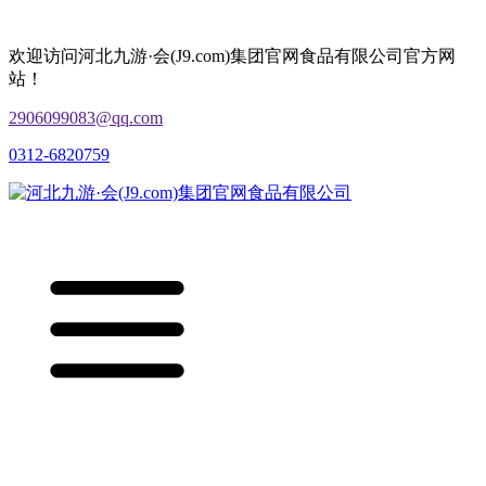
欢迎访问河北九游·会(J9.com)集团官网食品有限公司官方网
站！
2906099083@qq.com
0312-6820759