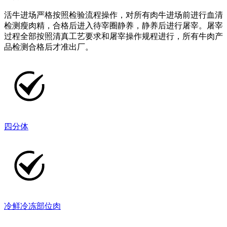
活牛进场严格按照检验流程操作，对所有肉牛进场前进行血清
检测瘦肉精，合格后进入待宰圈静养，静养后进行屠宰。屠宰
过程全部按照清真工艺要求和屠宰操作规程进行，所有牛肉产
品检测合格后才准出厂。
四分体
冷鲜冷冻部位肉