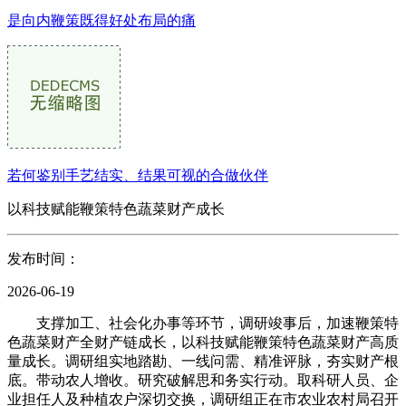
是向内鞭策既得好处布局的痛
若何鉴别手艺结实、结果可视的合做伙伴
以科技赋能鞭策特色蔬菜财产成长
发布时间：
2026-06-19
支撑加工、社会化办事等环节，调研竣事后，加速鞭策特
色蔬菜财产全财产链成长，以科技赋能鞭策特色蔬菜财产高质
量成长。调研组实地踏勘、一线问需、精准评脉，夯实财产根
底。带动农人增收。研究破解思和务实行动。取科研人员、企
业担任人及种植农户深切交换，调研组正在市农业农村局召开