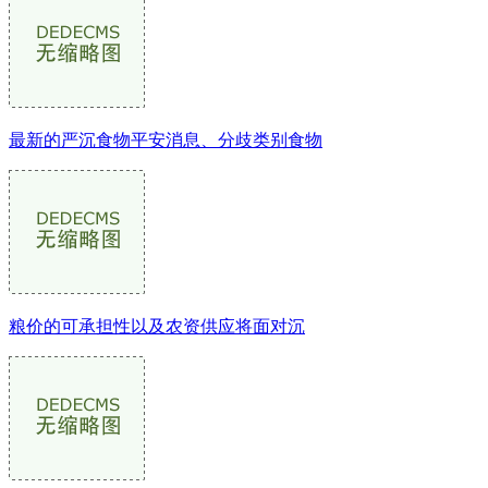
最新的严沉食物平安消息、分歧类别食物
粮价的可承担性以及农资供应将面对沉