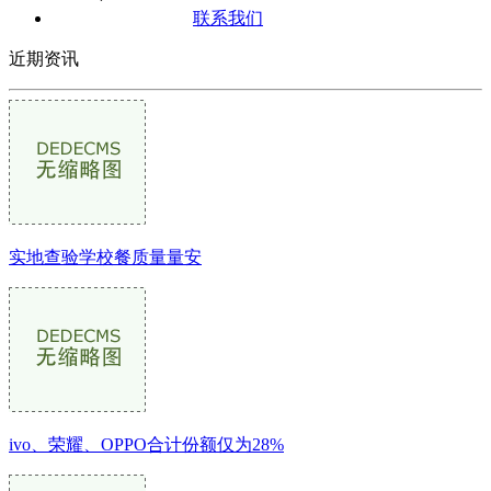
联系我们
近期资讯
实地查验学校餐质量量安
ivo、荣耀、OPPO合计份额仅为28%