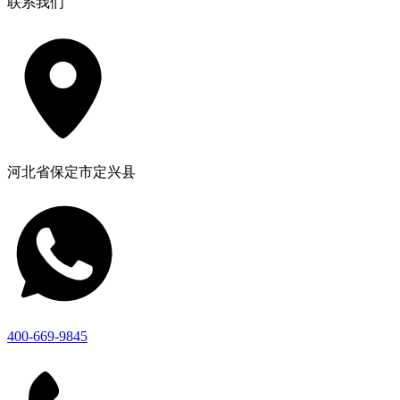
联系我们
河北省保定市定兴县
400-669-9845