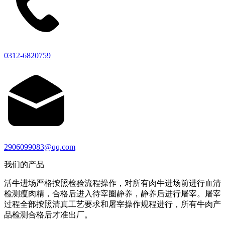
0312-6820759
2906099083@qq.com
我们的产品
活牛进场严格按照检验流程操作，对所有肉牛进场前进行血清
检测瘦肉精，合格后进入待宰圈静养，静养后进行屠宰。屠宰
过程全部按照清真工艺要求和屠宰操作规程进行，所有牛肉产
品检测合格后才准出厂。