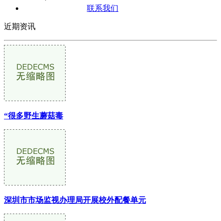
联系我们
近期资讯
“很多野生蘑菇毒
深圳市市场监视办理局开展校外配餐单元