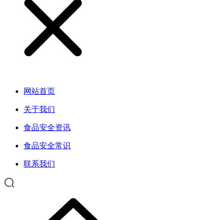
网站首页
关于我们
食品安全资讯
食品安全常识
联系我们