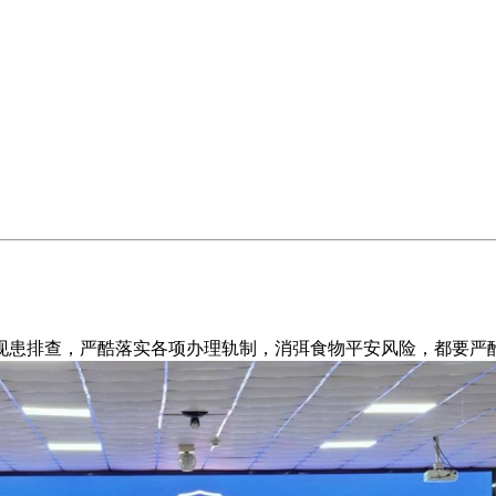
患排查，严酷落实各项办理轨制，消弭食物平安风险，都要严酷