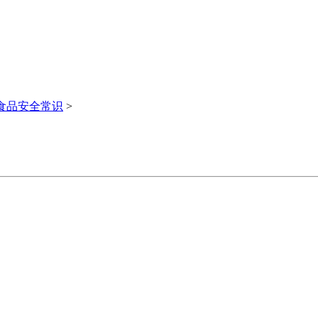
食品安全常识
>