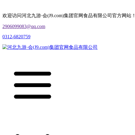
欢迎访问河北九游·会(J9.com)集团官网食品有限公司官方网站
2906099083@qq.com
0312-6820759