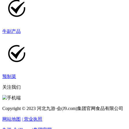
牛副产品
预制菜
关注我们
Copyright © 2023 河北九游·会(J9.com)集团官网食品有限公司
网站地图
| 营业执照