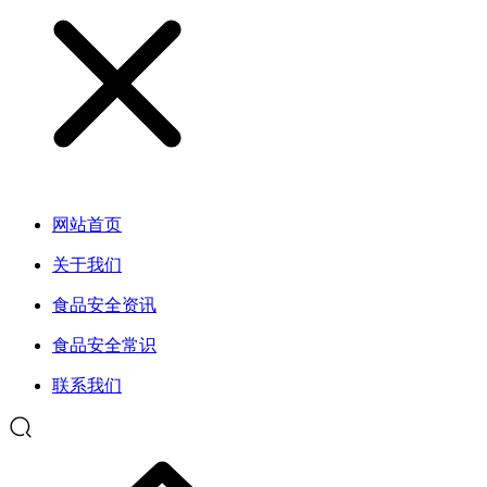
网站首页
关于我们
食品安全资讯
食品安全常识
联系我们