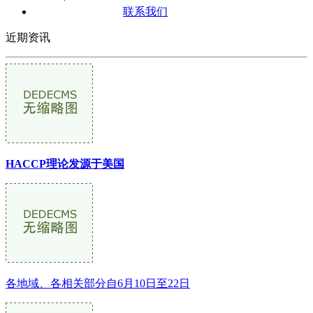
联系我们
近期资讯
HACCP理论发源于美国
各地域、各相关部分自6月10日至22日