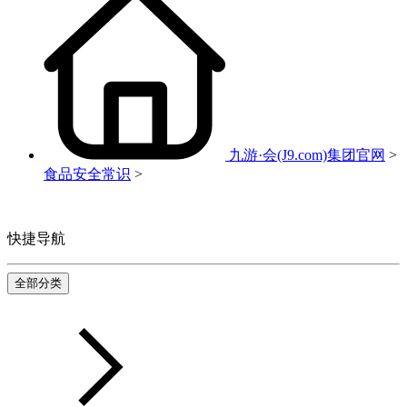
九游·会(J9.com)集团官网
>
食品安全常识
>
快捷导航
全部分类