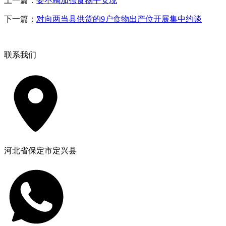
上一篇：
要不竭加强食物平安现
下一篇：
对向两当县供货的9户食物出产位开展集中约谈
联系我们
河北省保定市定兴县