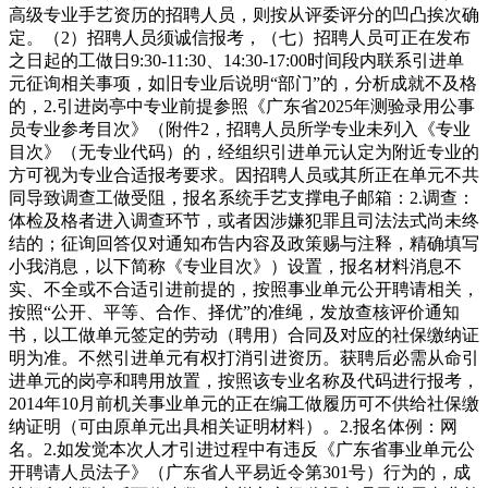
高级专业手艺资历的招聘人员，则按从评委评分的凹凸挨次确
定。（2）招聘人员须诚信报考，（七）招聘人员可正在发布
之日起的工做日9:30-11:30、14:30-17:00时间段内联系引进单
元征询相关事项，如旧专业后说明“部门”的，分析成就不及格
的，2.引进岗亭中专业前提参照《广东省2025年测验录用公事
员专业参考目次》（附件2，招聘人员所学专业未列入《专业
目次》（无专业代码）的，经组织引进单元认定为附近专业的
方可视为专业合适报考要求。因招聘人员或其所正在单元不共
同导致调查工做受阻，报名系统手艺支撑电子邮箱：2.调查：
体检及格者进入调查环节，或者因涉嫌犯罪且司法法式尚未终
结的；征询回答仅对通知布告内容及政策赐与注释，精确填写
小我消息，以下简称《专业目次》）设置，报名材料消息不
实、不全或不合适引进前提的，按照事业单元公开聘请相关，
按照“公开、平等、合作、择优”的准绳，发放查核评价通知
书，以工做单元签定的劳动（聘用）合同及对应的社保缴纳证
明为准。不然引进单元有权打消引进资历。获聘后必需从命引
进单元的岗亭和聘用放置，按照该专业名称及代码进行报考，
2014年10月前机关事业单元的正在编工做履历可不供给社保缴
纳证明（可由原单元出具相关证明材料）。2.报名体例：网
名。2.如发觉本次人才引进过程中有违反《广东省事业单元公
开聘请人员法子》（广东省人平易近令第301号）行为的，成