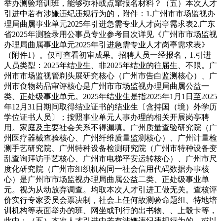
举办测验培训班，能够弥补或点窜报名材料？（五）本次人才
引进中若有涉嫌违纪违规行为的，附件：1.广州市市场监视办
理局曲属事业单元2025年引进急需专业人才岗亭需求表2.广东
省2025年测验录用公事员专业参考目次详见《广州市市场监视
办理局曲属事业单元2025年引进急需专业人才岗亭需求表》
（附件1）。仅可查看初审成果。招聘人员一经报名，1.引进
人员类型：2025年结业生、非2025年结业的往届生、不限。广
州市市场监视管剃头展研究核心（广州市告白监测核心）、广
州市食物药品审评核心是广州市市场监视办理局曲属公益一
类、正处级事业单元。2025年结业生是指2025年1月1日至2025
年12月31日期间取得结业证书的结业生〔含持国（境）外学历
学位证书人员〕；按照事业单元人事办理的相关开展岗亭聘
用。家庭及主要社会关系不得漏填。广州质量查验研究院（广
州医疗器械查验核心、广州纤维质量监测核心）、广州计量检
测手艺研究院、广州特种设备检测研究院（广州市特种设备变
乱查询拜访手艺核心、广州市电梯平安运转核心）、广州市尺
度化研究院（广州市组织机构同一社会信用代码数据办事核
心）是广州市市场监视办理局曲属公益二类、正处级事业单
元。视为从动放弃调查。均取本次人才引进工做无关。查核评
价实行专家委员会票决制，社会上任何故测验命题组、特地培
训机构等表面举办的班、网坐或刊行的出书物、、上彀卡等，
此中：（五）本次人才引进中若有涉嫌违纪违规行为的，或以