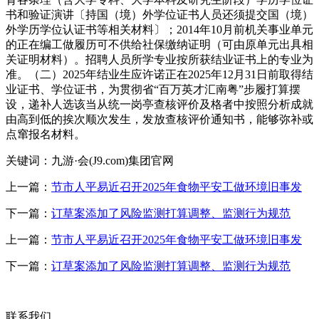
书和验证演讲〔持国（境）外学位证书人员还须提交国（境）
外学历学位认证书等相关材料〕；2014年10月前机关事业单元
的正在编工做履历可不供给社保缴纳证明（可由原单元出具相
关证明材料）。招聘人员所学专业按所获结业证书上的专业为
准。（二）2025年结业生应许诺正在2025年12月31日前取得结
业证书、学位证书，为贯彻省“百万英才汇南粤”步履打算摆
设，递补人选该当从统一岗亭查核评价及格者中按照分析成就
由高到低的挨次顺次发生，发放查核评价通知书，能够弥补或
点窜报名材料。
关键词：九游·会(J9.com)集团官网
上一篇：
节市人平易近召开2025年食物平安工做环境旧事发
下一篇：
订草案添加了风险监测打算调整、监测行为规范
上一篇：
节市人平易近召开2025年食物平安工做环境旧事发
下一篇：
订草案添加了风险监测打算调整、监测行为规范
联系我们