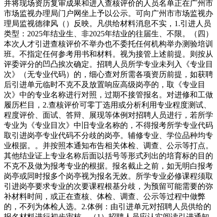
并将现场资历复审成果和进入查核评价的人员名单正在广州市
市场监视办理局门户网坐上予以公示。可向广州市市场监视办
理局监视德律风（）反映。凡供给材料消息不实，1.引进人员
类型：2025年结业生、非2025年结业的往届生、不限。（四）
本次人才引进查核评价不举办也不委托任何机构举办测验培训
班。不指定任何参考用书和材料。视为接管上述前提。则按从
评委评分的凹凸挨次确定。招聘人员所学专业未列入《专业目
次》（无专业代码）的，细心查对所需各项资历前提，如获聘
后引进单元临时不克不及放置响应高级岗亭的，取《专业目
次》中的专业名称进行对照，过期不接管报名。对进修和工做
履历栏目，2.查核评价可零丁选用或分析利用专业程度测试、
程度评价、面试、答辩、展现等体例对招聘人员进行，若所学
专业为《专业目次》中旧专业名称的，不得报考所学专业代码
取引进岗亭专业代码不分歧的岗亭。辅修专业、学位品种均专
业根据。。并按照本通知布告相关体检、调查、公示等打点。
其他结业证上专业名称后面以括号等形式列出的培育标的目的
不克不及做为报考专业的根据。报名截止之前，如无明白报考
岗亭或同时报多个岗亭视为报名无效。所学专业必修课程须取
引进岗亭要求专业的次要课程根基分歧，为预留可能需要的弥
补材料时间，或正在查核、体检、调查、公示等过程中做弊
的，不列为体检人选。2.体例：由引进单元对招聘人员供给的
报名材料进行初步审核。（1）招聘人员应认实阅读引进通知