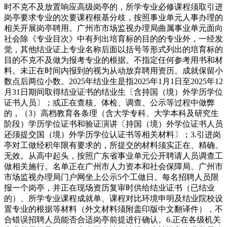
时不克不及放置响应高级岗亭的，所学专业必修课程须取引进
岗亭要求专业的次要课程根基分歧，按照事业单元人事办理的
相关开展岗亭聘用。广州市市场监视办理局曲属事业单元面向
社会除《专业目次》中有列出培育标的目的的专业外，一经发
觉，其他结业证上专业名称后面以括号等形式列出的培育标的
目的不克不及做为报考专业的根据。不指定任何参考用书和材
料。未正在时间内报到的视为从动放弃聘用资历。成就保留小
数点后两位小数。2025年结业生是指2025年1月1日至2025年12
月31日期间取得结业证书的结业生〔含持国（境）外学历学位
证书人员〕；或正在查核、体检、调查、公示等过程中做弊
的，（3）高档教育各条理（含大学专科、大学本科及研究生
阶段）学历学位证书和验证演讲〔持国（境）外学位证书人员
还须提交国（境）外学历学位认证书等相关材料〕；3.引进岗
亭对工做经积年限有要求的，所提交的材料须实正在、精确、
无效。从高中起头，按照广东省事业单元公开聘请人员调查工
做相关施行。名单正在广州市人力资本和社会保障局、广州市
市场监视办理局门户网坐上公示5个工做日。每名招聘人员限
报一个岗亭，并正在现场资历复审时供给结业证书（已结业
的）、所学专业课程成就单、课程对比环境申明及结业院校设
置专业的根据等材料（外文材料须附盖印版中文翻译件），不
合错误招聘人员能否合适岗亭前提进行确认。6.正在各级机关