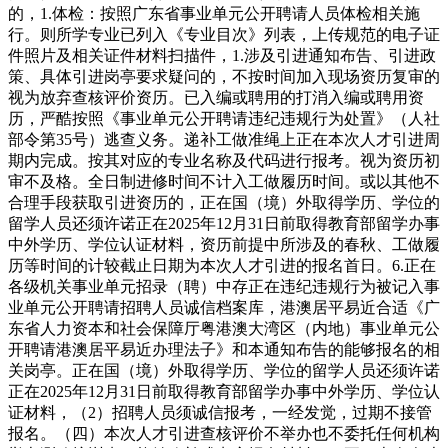
的，1.体检：按照广东省事业单元公开聘请人员体检相关施
行。则所学专业已列入《专业目次》列表，上传规范的电子证
件照片及相关证件材料扫描件，1.涉及引进通知布告、引进政
策、具体引进岗亭要求疑问的，不按时间加入现场资历复审的
视为放弃查核评价资历。已入编或聘用的打消入编或聘用资
历，严酷按照《事业单元公开聘请违纪违规行为处置》（人社
部令第35号）逃查义务。递补工做准绳上正在本次人才引进周
期内完成。按其对应的专业名称及代码进行报考。视为资历初
审不及格。全日制进修时间不计入工做履历时间。或以其他不
合理手段获取引进资历的，正在国（境）外取得学历、学位的
留学人员还须许诺正在2025年12月31日前取得教育部留学办事
中外学历、学位认证材料，资历前提中所涉及的春秋、工做履
历等时间的计较截止日期为本次人才引进的报名首日。6.正在
各级机关事业单元招录（聘）中存正在违纪违规行为被记入事
业单元公开聘请招聘人员诚信档案库，港澳居平易近合适《广
东省人力资本和社会保障厅粤港澳大湾区（内地）事业单元公
开聘请港澳居平易近办理法子》和本通知布告的能够报名的相
关岗亭。正在国（境）外取得学历、学位的留学人员还须许诺
正在2025年12月31日前取得教育部留学办事中外学历、学位认
证材料，（2）招聘人员须诚信报考，一经发觉，过期不接管
报名。（四）本次人才引进查核评价不举办也不委托任何机构