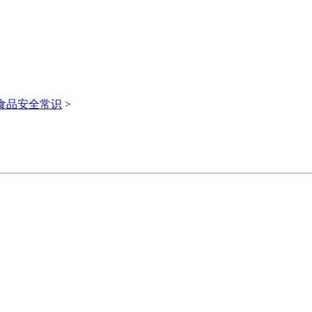
食品安全常识
>