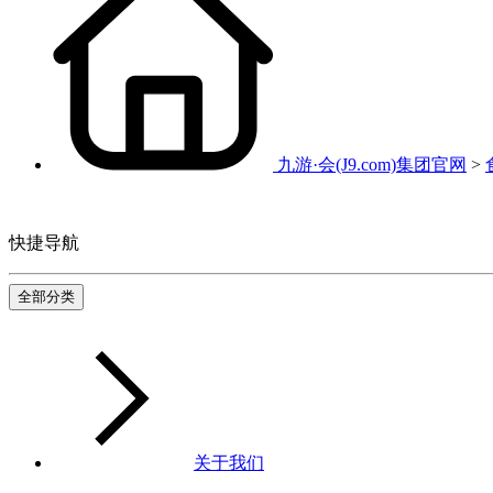
九游·会(J9.com)集团官网
>
快捷导航
全部分类
关于我们