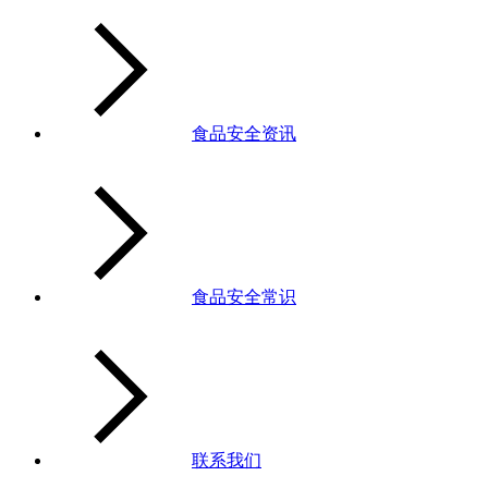
食品安全资讯
食品安全常识
联系我们