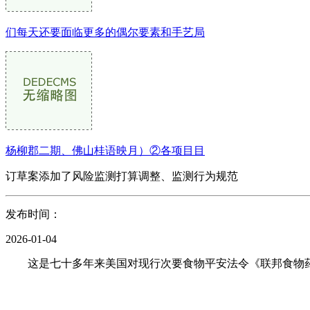
们每天还要面临更多的偶尔要素和手艺局
杨柳郡二期、佛山桂语映月）②各项目目
订草案添加了风险监测打算调整、监测行为规范
发布时间：
2026-01-04
这是七十多年来美国对现行次要食物平安法令《联邦食物药