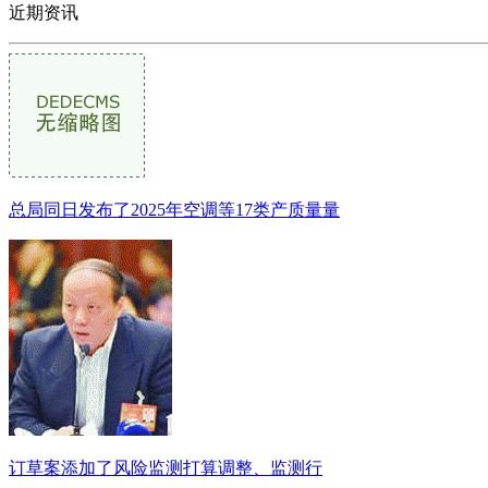
近期资讯
总局同日发布了2025年空调等17类产质量量
订草案添加了风险监测打算调整、监测行