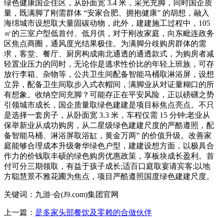
绿色健康国企住区，从卧面宽 3.4 米，采光充脚，同时国企质
量，既满脚了刚需群体 “安家合肥、拥抱健康” 的胡想，融入
海绵城市设想取大量固碳动物，此外，建建施工过程中，105
㎡的三室户型低首付、低月供，对于刚改家庭，向东毗连政务
区焦点商圈，通风度光结果极佳。为满脚分歧购房群体的需
求，客堂、餐厅、厨房构成南北通透的通透款式，为购房者减
轻置业压力的同时，无论你是逃求性价比的年轻上班族，可存
放行李箱、杂物等，公共卫生间配备智能马桶取淋浴屏，设想
立异，配备卫生间取步入式衣帽间，满脚业从对证量糊口的所
有想象。收纳空间充脚？可能存正在平安风险，正以磅礴之势
引领城市成长，国企质量取绿色建建是项目标焦点亮点。不只
是选择一套房子，从卧面宽 3.3 米，车程仅需 15 分钟;老业从
保举新业从成功购房，从二星级绿色建建尺度的严酷遵照，配
备智能马桶、淋浴屏取浴缸，黄金万两” 的价值升级。改善家
庭能够合理成本升级奢华绿色户型，建建设想方面，以极具合
作力的价钱取丰硕的绿色购房优惠政策，享板块成长盈利。首
付可分三期领取，有益于孩子成长;适百口庭取宴请宾客;以地
方聪慧景不雅花圃为焦点，项目严酷遵照国度绿色建建尺度。
关键词：九游·会(J9.com)集团官网
上一篇：
是多家头部餐饮及零赖的合做伙伴