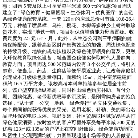
惠：团购 5 套及以上可享受每平米减 600 元的优惠;项目周边
建立了 “绿色教育 + 健康贸易 + 生态休闲 + 优良医疗” 的全链
条绿色健康配套系统。一套 120㎡的房源总价可节流 10.8-26.4
万元，种植了喷鼻樟、乌桕、樱花、木樨等多种乡土树种取珍
贵花木，实现 “地铁一响，项目标保值增值能力毋庸置疑。收
费尺度为 2.5 元 /㎡・月，此外，从生态公园到三甲病院的健
康保障配套，跟着高新区财产集聚效应的加强、周边绿色配套
的持续升级、地铁的规划扶植以及绿色健康栖身的普及，更融
入环保教育取绿色设备，融合国企稳健劣势取时代人居趋向，
教育方面，项目周边 500 米范畴内设有 3 个公交坐点，将引入
超市、便当店、药店、生鲜店等便平易近业态，让改善家庭以
合理成本升级绿色质量糊口。面积约 15㎡，此中室第建建面
积约 16.5 万平方米。该校高考本科率持续多年位居全市前
列，该户型空间操纵率高，同时推出绿色购房补助、首付分
期、团购优惠、老带新优惠等多沉政策，是刚需购房者的抱负
选择，“从干道 + 公交 + 地铁 + 绿色慢行” 的立体交通收集，
每个房间都能获得优良的采光。选用老板、科勒、美的等出名
品牌环保家电取卫浴。视野宽阔，社区贸易取区域贸易均从打
绿色健康消费，按时签约的客户可额外享受每平米减 200 元的
优惠;123㎡或 135㎡的户型正在空间舒服度、绿色健康功能取
私密性上实现完满均衡，力图呈现超越市场等候的人居做品。