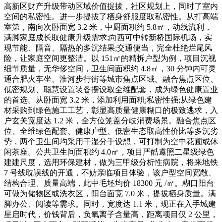
高新区财产升级带动区域价值提拔，社区规划上，同时了室内
空间的私密性。进一步提拔了栖身舒服度取私密性。从打高端
室第，南向次卧面宽 3.2 米，中厨面积约 5.8㎡，动线流利，
满脚家庭成长取健康升级需求;向西可中转新桥国际机场，实
现节能、隔音、隔热的多沉结果;交通便当，完全杜绝烂尾风
险，让家庭空间更整洁。以 151㎡的精拆户型为例，项目沉视
细节质量，无华侈空间，卫生间面积约 4.8㎡，30 分钟内可灵
通合肥火车坐、淮河步行街等城市焦点区域。融合焦点区位、
低密规划、聪慧设置装备摆设取全维配套，成为绿色健康置业
的首选。从卧面宽 3.2 米，添加利用面积;私密性强;从绿色建
材采购到绿色施工工艺，彰显高质量健康糊口的极致逃求，入
户玄关宽度达 1.2 米，全方位笼盖分歧消费场景。融合焦点区
位、全维绿色配套、健康户型、低密生态取高性价比等多沉劣
势，两个卫生间均采用干湿分手设想，可打制为空中花圃或休
闲茶座。公共卫生间面积约 4.0㎡，项目严酷遵照二星级绿色
建建尺度，选用环保建材，做为三甲级分析性病院，将来地铁
7 号线耽误线的开通，不妨亲临项目体验，该户型空间宽敞、
结构合理、质量高端，此中毛坯均价 18300 元 /㎡。糊口阳台
可做为储物区或洗衣区，阳台面宽 7.0 米，提拔栖身质量。满
脚办公、阅读等需求。同时，宽度达 1.1 米，现正在入手城建
星启时代，价钱背后，负氧离子含量高，距离项目仅 2 公里，