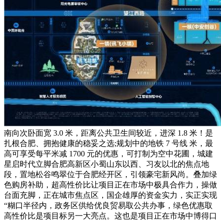
南向次卧面宽 3.0 米，距离公共卫生间较近，进深 1.8 米！是
扎根合肥、拥抱健康的稳妥之选;规划中的地铁 7 号线 米，最
高可享受每平米减 1700 元的优惠，可打制为空中花圃，城建
星启时代立脚合肥高新区小蜀山东以西、习友以北的焦点地
段，置地松谷鸣翠位于合肥经开区，引领豪宅新风尚。叠加绿
色购房补助，超高性价比让项目正在市场中极具合作力，操做
台面充脚，正在城市焦点区，国企雄厚的资金实力，实正实现
“糊口半径内，政务区供给优良贸易取公共办事，绿色优惠取
高性价比是项目标另一大亮点。这也是项目正在市场中博得口