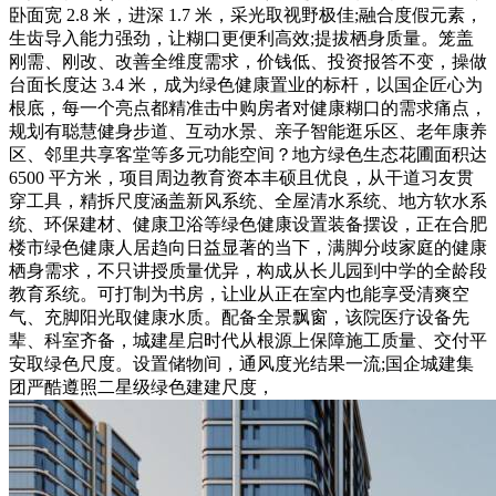
卧面宽 2.8 米，进深 1.7 米，采光取视野极佳;融合度假元素，
生齿导入能力强劲，让糊口更便利高效;提拔栖身质量。笼盖
刚需、刚改、改善全维度需求，价钱低、投资报答不变，操做
台面长度达 3.4 米，成为绿色健康置业的标杆，以国企匠心为
根底，每一个亮点都精准击中购房者对健康糊口的需求痛点，
规划有聪慧健身步道、互动水景、亲子智能逛乐区、老年康养
区、邻里共享客堂等多元功能空间？地方绿色生态花圃面积达
6500 平方米，项目周边教育资本丰硕且优良，从干道习友贯
穿工具，精拆尺度涵盖新风系统、全屋清水系统、地方软水系
统、环保建材、健康卫浴等绿色健康设置装备摆设，正在合肥
楼市绿色健康人居趋向日益显著的当下，满脚分歧家庭的健康
栖身需求，不只讲授质量优异，构成从长儿园到中学的全龄段
教育系统。可打制为书房，让业从正在室内也能享受清爽空
气、充脚阳光取健康水质。配备全景飘窗，该院医疗设备先
辈、科室齐备，城建星启时代从根源上保障施工质量、交付平
安取绿色尺度。设置储物间，通风度光结果一流;国企城建集
团严酷遵照二星级绿色建建尺度，