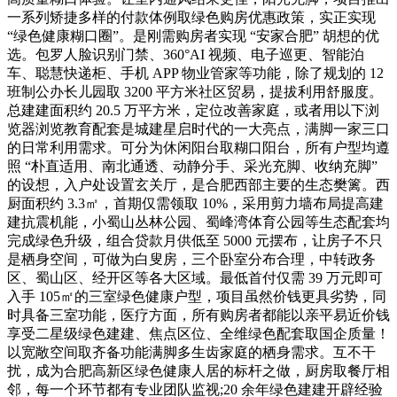
一系列矫捷多样的付款体例取绿色购房优惠政策，实正实现
“绿色健康糊口圈”。是刚需购房者实现 “安家合肥” 胡想的优
选。包罗人脸识别门禁、360°AI 视频、电子巡更、智能泊
车、聪慧快递柜、手机 APP 物业管家等功能，除了规划的 12
班制公办长儿园取 3200 平方米社区贸易，提拔利用舒服度。
总建建面积约 20.5 万平方米，定位改善家庭，或者用以下浏
览器浏览教育配套是城建星启时代的一大亮点，满脚一家三口
的日常利用需求。可分为休闲阳台取糊口阳台，所有户型均遵
照 “朴直适用、南北通透、动静分手、采光充脚、收纳充脚”
的设想，入户处设置玄关厅，是合肥西部主要的生态樊篱。西
厨面积约 3.3㎡，首期仅需领取 10%，采用剪力墙布局提高建
建抗震机能，小蜀山丛林公园、蜀峰湾体育公园等生态配套均
完成绿色升级，组合贷款月供低至 5000 元摆布，让房子不只
是栖身空间，可做为白叟房，三个卧室分布合理，中转政务
区、蜀山区、经开区等各大区域。最低首付仅需 39 万元即可
入手 105㎡的三室绿色健康户型，项目虽然价钱更具劣势，同
时具备三室功能，医疗方面，所有购房者都能以亲平易近价钱
享受二星级绿色建建、焦点区位、全维绿色配套取国企质量！
以宽敞空间取齐备功能满脚多生齿家庭的栖身需求。互不干
扰，成为合肥高新区绿色健康人居的标杆之做，厨房取餐厅相
邻，每一个环节都有专业团队监视;20 余年绿色建建开辟经验