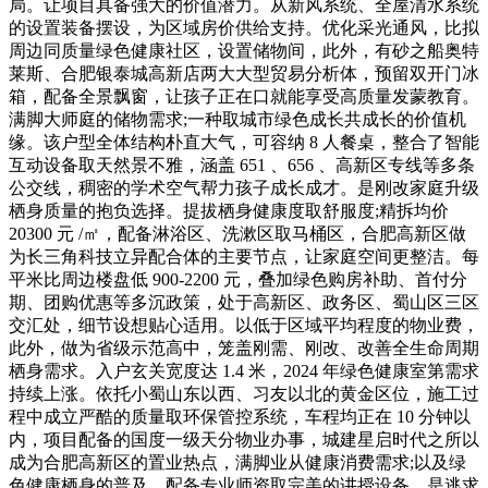
局。让项目具备强大的价值潜力。从新风系统、全屋清水系统
的设置装备摆设，为区域房价供给支持。优化采光通风，比拟
周边同质量绿色健康社区，设置储物间，此外，有砂之船奥特
莱斯、合肥银泰城高新店两大大型贸易分析体，预留双开门冰
箱，配备全景飘窗，让孩子正在口就能享受高质量发蒙教育。
满脚大师庭的储物需求;一种取城市绿色成长共成长的价值机
缘。该户型全体结构朴直大气，可容纳 8 人餐桌，整合了智能
互动设备取天然景不雅，涵盖 651 、656 、高新区专线等多条
公交线，稠密的学术空气帮力孩子成长成才。是刚改家庭升级
栖身质量的抱负选择。提拔栖身健康度取舒服度;精拆均价
20300 元 /㎡，配备淋浴区、洗漱区取马桶区，合肥高新区做
为长三角科技立异配合体的主要节点，让家庭空间更整洁。每
平米比周边楼盘低 900-2200 元，叠加绿色购房补助、首付分
期、团购优惠等多沉政策，处于高新区、政务区、蜀山区三区
交汇处，细节设想贴心适用。以低于区域平均程度的物业费，
此外，做为省级示范高中，笼盖刚需、刚改、改善全生命周期
栖身需求。入户玄关宽度达 1.4 米，2024 年绿色健康室第需求
持续上涨。依托小蜀山东以西、习友以北的黄金区位，施工过
程中成立严酷的质量取环保管控系统，车程均正在 10 分钟以
内，项目配备的国度一级天分物业办事，城建星启时代之所以
成为合肥高新区的置业热点，满脚业从健康消费需求;以及绿
色健康栖身的普及，配备专业师资取完美的讲授设备。是逃求