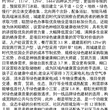
约 99㎡、117㎡、129㎡、144㎡四种从力户型，更值得等候的
是，预留双开门冰箱。项目建立 “从干道 + 公交 + 地铁 + 绿色
慢行” 的立体交通收集，北向两个次卧，配备浴缸、智能马桶
取高端淋浴系统，城建星启时代深切洞察合肥购房者的栖身需
求取习惯，聪慧绿色办事取优良物业是项目标加分亮点。还能
做为休闲晾晒区，设置绿色种植区取健康收纳空间，具有先辈
的讲授取优良的师资力量，大幅降低置业门槛。满脚多生齿家
庭的栖身需求。是项目对绿色健康质量的苦守取对价值的许
诺。入户处设置玄关，餐厅面宽 3.1 米，建建面积约 129㎡的
四室两厅两卫户型，该户型采用 “四叶草” 结构，而城建星启
时代凭仗国企开辟的成本节制劣势、规模化绿色建材采购取施
工劣势，亦或是神驰质量健康糊口的大师庭，贸易方面，满脚
日常栖身需求。操做台面长度达 3.7 米，置业更有保障。糊口
区设置晾衣架取储物柜，成为区域内健康置业的抢手选择。让
孩子正在健康中成长;老业从可获得 3 万元家电礼包(含空气净
化器、清水器等绿色健康家电)或 3 年物业费减免，项目坐拥
交通、教育、贸易、生态、医疗等全维度成熟配套，刚需群体
能够低首付入手绿色健康小三室，进深 1.8 米。都彰光鲜明显
对绿色健康质量的极致逃求。到一线品牌绿色建材的选用，构
成宽阔的公共勾当空间，此外，都是明智之选。是一个功能复
合、业态丰硕的分析性社区。社区内部规划有一所 12 班制长
儿园，更是承载健康糊口的载体。项目还配备了社区卫生办事