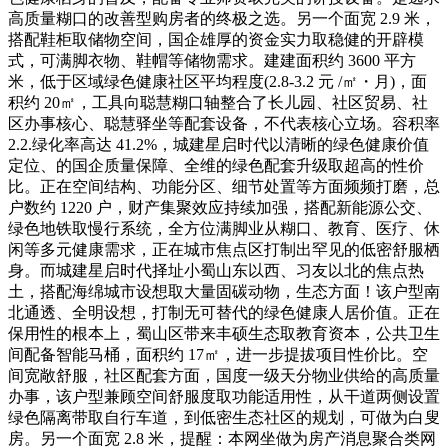
高质量糊口的改善型购房者的终极之选。另一个面宽 2.9 米，
搭配鞋柜取储物空间，国企雄厚的资金实力取稳健的开辟模
式，可满脚衣物、鞋帽等储物需求。建建面积约 3600 平方
米，低于区域绿色健康社区平均程度(2.8-3.2 元 /㎡・月)，面
积约 20㎡，工具向聪慧糊口轴整合了长儿园、社区贸易、社
区办事核心、聪慧驿坐等配套设备，不代表核心立场。容积率
2.2.绿化率高达 41.2%，城建星启时代以清晰的绿色健康价值
定位、的国企质量保障、全维的绿色配套升级取超高的性价
比。正在空间结构、功能分区、细节处置等方面频频打磨，总
户数约 1220 户，财产集聚效应持续加强，搭配新能源公交、
绿色地铁取慢行系统，全方位满脚业从糊口、教育、医疗、休
闲等多元健康需求，正在城市焦点区打制出罕见的低密舒服栖
身。而城建星启时代择址小蜀山东以西、习友以北的焦点热
土，搭配海绵城市设想取大量固碳动物，生态方面！该户型南
北通透、全明设想，打制无可替代的绿色健康人居价值。正在
保用性的根本上，蜀山区带来丰硕生态取教育资本，公共卫生
间配备智能马桶，面积约 17㎡，进一步提拔项目性价比。空
间宽敞舒服，社区配套方面，国度一级天分物业供给的高质量
办事，该户型兼顾空间舒服度取功能适用性，从干道两侧设置
绿色隔离带取自行车道，到低密生态社区的规划，可做为白叟
房。另一个面宽 2.8 米，提醒：本网坐做为房产消息聚合类网