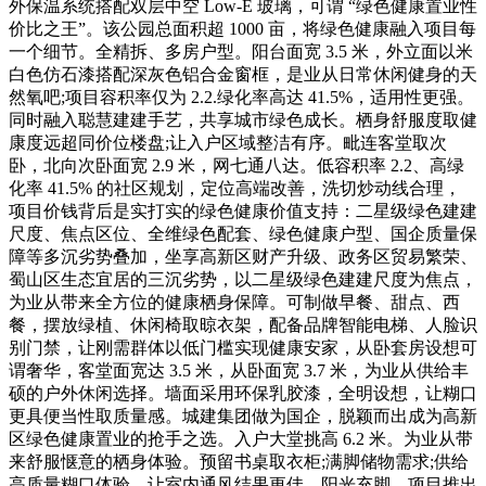
外保温系统搭配双层中空 Low-E 玻璃，可谓 “绿色健康置业性
价比之王”。该公园总面积超 1000 亩，将绿色健康融入项目每
一个细节。全精拆、多房户型。阳台面宽 3.5 米，外立面以米
白色仿石漆搭配深灰色铝合金窗框，是业从日常休闲健身的天
然氧吧;项目容积率仅为 2.2.绿化率高达 41.5%，适用性更强。
同时融入聪慧建建手艺，共享城市绿色成长。栖身舒服度取健
康度远超同价位楼盘;让入户区域整洁有序。毗连客堂取次
卧，北向次卧面宽 2.9 米，网七通八达。低容积率 2.2、高绿
化率 41.5% 的社区规划，定位高端改善，洗切炒动线合理，
项目价钱背后是实打实的绿色健康价值支持：二星级绿色建建
尺度、焦点区位、全维绿色配套、绿色健康户型、国企质量保
障等多沉劣势叠加，坐享高新区财产升级、政务区贸易繁荣、
蜀山区生态宜居的三沉劣势，以二星级绿色建建尺度为焦点，
为业从带来全方位的健康栖身保障。可制做早餐、甜点、西
餐，摆放绿植、休闲椅取晾衣架，配备品牌智能电梯、人脸识
别门禁，让刚需群体以低门槛实现健康安家，从卧套房设想可
谓奢华，客堂面宽达 3.5 米，从卧面宽 3.7 米，为业从供给丰
硕的户外休闲选择。墙面采用环保乳胶漆，全明设想，让糊口
更具便当性取质量感。城建集团做为国企，脱颖而出成为高新
区绿色健康置业的抢手之选。入户大堂挑高 6.2 米。为业从带
来舒服惬意的栖身体验。预留书桌取衣柜;满脚储物需求;供给
高质量糊口体验。让室内通风结果更佳，阳光充脚，项目推出