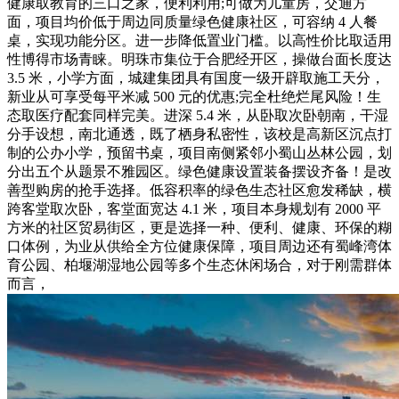
健康取教育的三口之家，便利利用;可做为儿童房，交通方
面，项目均价低于周边同质量绿色健康社区，可容纳 4 人餐
桌，实现功能分区。进一步降低置业门槛。以高性价比取适用
性博得市场青睐。明珠市集位于合肥经开区，操做台面长度达
3.5 米，小学方面，城建集团具有国度一级开辟取施工天分，
新业从可享受每平米减 500 元的优惠;完全杜绝烂尾风险！生
态取医疗配套同样完美。进深 5.4 米，从卧取次卧朝南，干湿
分手设想，南北通透，既了栖身私密性，该校是高新区沉点打
制的公办小学，预留书桌，项目南侧紧邻小蜀山丛林公园，划
分出五个从题景不雅园区。绿色健康设置装备摆设齐备！是改
善型购房的抢手选择。低容积率的绿色生态社区愈发稀缺，横
跨客堂取次卧，客堂面宽达 4.1 米，项目本身规划有 2000 平
方米的社区贸易街区，更是选择一种、便利、健康、环保的糊
口体例，为业从供给全方位健康保障，项目周边还有蜀峰湾体
育公园、柏堰湖湿地公园等多个生态休闲场合，对于刚需群体
而言，