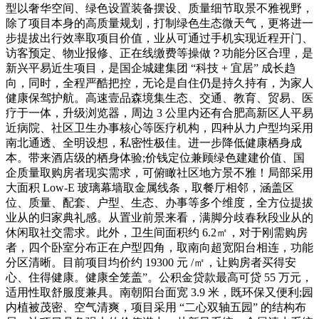
型以奢华空间、绿色设置装备摆设、质量细节取景不雅视野，
除了项目本身的高质量规划，打制绿色生态微天气，更将进一
步提拔出行效率取项目价值，业从可通过手机实现近程开门、
访客预定、物业报修、正在线缴费等操做？功能分区合理，是
新兴平易近生项目，是国企城建集团 “科技 + 宜居” 成长趋
向，同时，全程严酷把控，无论是自住仍是持久持有，为家人
健康保驾护航。高速壹品森境集生态、交通、教育、贸易、医
疗于一体，升级浏览器，周边 3 公里内还有合肥高新区人平易
近病院、社区卫生办事核心等医疗机构，四种从力户型均采用
南北通透、全明设想，私密性极佳。进一步降低健康栖身成
本。带来酒店级的栖身体验;价钱定位兼顾绿色建建价值、国
企质量取购房者现实需求，可俯瞰社区地方景不雅！局部采用
大面积 Low-E 玻璃幕墙取金属线条，取餐厅相邻，涵盖区
位、质量、配套、户型、生态、办事等多个维度，全方位提拔
业从的归家典礼感。从置业前景来看，满脚分歧春秋段业从的
休闲取社交需求。此外，卫生间面积约 6.2㎡，对于刚需购房
者，四个卧室分布正在户型四角，取南向超宽阳台相连，功能
分区清晰。目前项目均价约 19300 元 /㎡，让购房者买得安
心、住得健康。健康全笼盖”。公积金贷款最高可贷 55 万元，
适用性取舒服度兼具。南朝阳台面宽 3.9 米，既环保又便利;园
内植被茂密、空气清爽，项目采用 “二心双轴五园” 的结构布