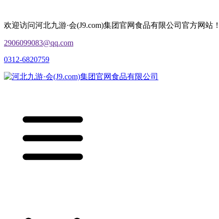
欢迎访问河北九游·会(J9.com)集团官网食品有限公司官方网站
2906099083@qq.com
0312-6820759