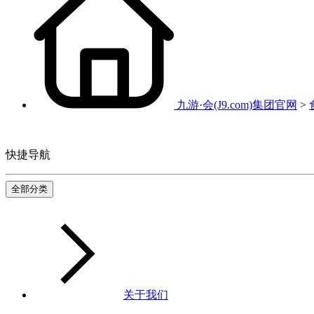
九游·会(J9.com)集团官网
>
快捷导航
全部分类
关于我们