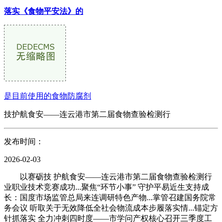
落实《食物平安法》的
是目前使用的食物防腐剂
技护航食安——连云港市第二届食物查验检测行
发布时间：
2026-02-03
以赛砺技 护航食安——连云港市第二届食物查验检测行
业职业技术竞赛成功...聚焦“环节小事” 守护平易近生支持成
长：国度市场监管总局来连调研特色产物...掌管召建国务院常
务会议 听取关于无效降低全社会物流成本步履落实情...锚定方
针抓落实 全力冲刺四时度——市学问产权核心召开三季度工