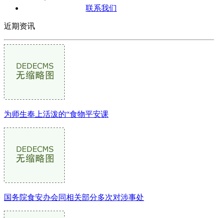
联系我们
近期资讯
为师生奉上活泼的“食物平安课
国务院食安办会同相关部分多次对涉事处