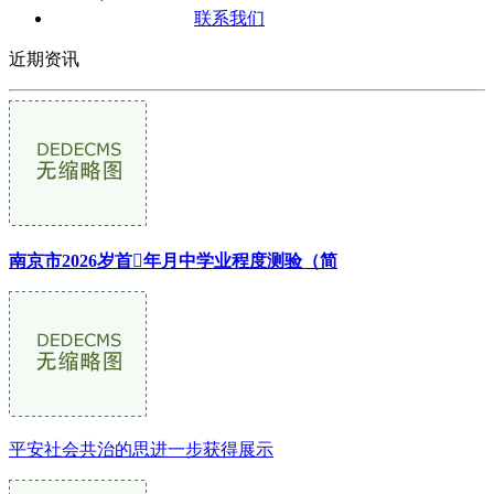
联系我们
近期资讯
南京市2026岁首年月中学业程度测验（简
平安社会共治的思进一步获得展示