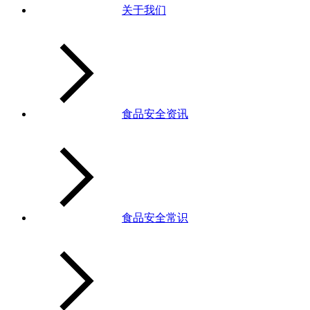
关于我们
食品安全资讯
食品安全常识