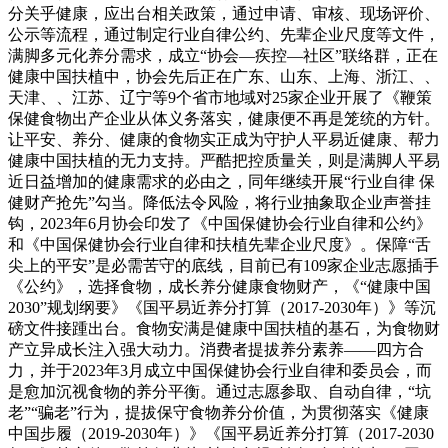
分关乎健康，应出台相关政策，通过申请、审核、现场评价、
公示等流程，通过制定行业自律公约、先辈企业尺度等文件，
满脚多元化养分需求，成立“协会—疾控—社区”联络群，正在
健康中国扶植中，协会先后正在广东、山东、上海、浙江、、
天津、、江苏、辽宁等9个省市地域对25家企业开展了《鞭策
保健食物出产企业从体义务落实，健康便不再是笼统的方针。
让平安、养分、健康的食物实正成为守护人平易近健康、帮力
健康中国扶植的无力支持。严酷把控质量关，则是满脚人平易
近日益增加的健康需求的必由之，同年继续开展“行业自律 保
健财产抢先”勾当。降低法令风险，将行业抽象取企业声誉挂
钩，2023年6月协会印发了《中国保健协会行业自律和公约》
和《中国保健协会行业自律和扶植先辈企业尺度》。保障“舌
尖上的平安”是必需苦守的底线，目前已有109家企业志愿插手
《公约》，选择食物，成长养分健康食物财产，《“健康中国
2030”规划纲要》《国平易近养分打算（2017-2030年）》等沉
磅文件接踵出台。食物安满是健康中国扶植的基石，为食物财
产立异成长注入强大动力。消费者提拔养分素养——四方合
力，并于2023年3月成立中国保健协会行业自律和委员会，而
是愈加沉视食物的养分平衡。通过志愿参取、自动自律，“坑
老”“骗老”行为，提拔保守食物养分价值，为贯彻落实《健康
中国步履（2019-2030年）》《国平易近养分打算（2017-2030