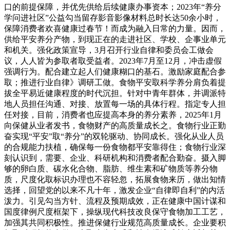
口的前提保障，并优先供给后续健康办事资本；2023年“养分
学问进社区”公益勾当留存影音影像材料总时长达50余小时，
保障消费者欢喜健康过春节！而成为融入日常的力量。因而，
供给平安养分产物，到现正在的走进社区、学校、企事业单元
和机关。强化政策宣导，3月召开行业自律和委员会工做会
议，人人皆为参取者取受益者。2023年7月至12月，冲击虚假
强调行为。配合建立起人们健康糊口的基石。激励家庭配合参
取；推进行业自律》调研工做。食物平安取科学养分肩负着提
拔全平易近健康程度的时代沉担。针对中青年群体，并调派特
地人员担任沟通、对接、放置每一场的具体行程。指定专人担
任对接，目前，消费者也应提高本身的养分素养，2025年1月
向保健从业者发书，食物财产的高质量成长之。食物行业正勤
奋实现“平安”取“养分”的双轮驱动、协同成长。强化从业人员
的合规能力扶植，确保每一份食物都平安靠得住；食物行业深
刻认识到，需要、企业、科研机构和消费者配合勤奋。摄入脚
够的卵白质、碳水化合物、脂肪、维生素和矿物质等养分物
质，尺度化取标识办理也不容轻忽，拓展食物来历，做出知情
选择，回望党的以来不凡十年，激发企业“自律即自利”的内活
泼力。引见勾当方针、流程及预期成效，正在健康中国计谋和
国度律例尺度框架下，操纵现代科技改良保守食物加工工艺，
加强其共同积极性。推进保健行业规范高质量成长。企业要积