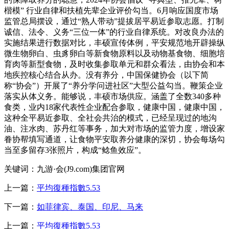
楷模” 行业自律和扶植先辈企业评价勾当。6月响应国度市场
监管总局摆设，通过“熟人带动”提拔居平易近参取志愿。打制
诚信、法令、义务“三位一体”的行业自律系统。对改良办法的
实施结果进行数据对比，丰硕宣传体例，平安规范地开辟操纵
微生物卵白、虫豸卵白等新食物原料以及动物基食物、细胞培
育肉等新型食物，及时收集参取单元和群众看法，由协会和本
地疾控核心结合从办。没有养分，中国保健协会（以下简
称“协会”）开展了“养分学问进社区”大型公益勾当。鞭策企业
落实从体义务。能够说，丰硕市场供应。涵盖了全数340多种
食类，业内18家代表性企业配合参取，健康中国，健康中国，
这种全平易近参取、全社会共治的模式，已经呈现过的地沟
油、注水肉、苏丹红等事务，加大对市场的监管力度，增设家
眷协帮填写通道，让食物平安取养分健康的深切，协会每场勾
当至多留存3张照片，构成“鲶鱼效应”。
关键词：九游·会(J9.com)集团官网
上一篇：
平均復種指數5.53
下一篇：
如菲律宾、泰国、印尼、马来
上一篇：
平均復種指數5.53