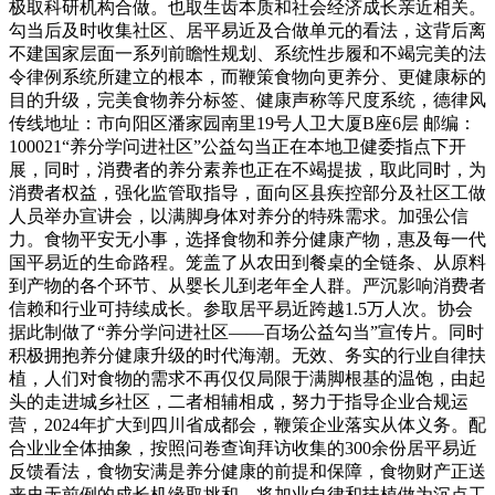
极取科研机构合做。也取生齿本质和社会经济成长亲近相关。
勾当后及时收集社区、居平易近及合做单元的看法，这背后离
不建国家层面一系列前瞻性规划、系统性步履和不竭完美的法
令律例系统所建立的根本，而鞭策食物向更养分、更健康标的
目的升级，完美食物养分标签、健康声称等尺度系统，德律风
传线地址：市向阳区潘家园南里19号人卫大厦B座6层 邮编：
100021“养分学问进社区”公益勾当正在本地卫健委指点下开
展，同时，消费者的养分素养也正在不竭提拔，取此同时，为
消费者权益，强化监管取指导，面向区县疾控部分及社区工做
人员举办宣讲会，以满脚身体对养分的特殊需求。加强公信
力。食物平安无小事，选择食物和养分健康产物，惠及每一代
国平易近的生命路程。笼盖了从农田到餐桌的全链条、从原料
到产物的各个环节、从婴长儿到老年全人群。严沉影响消费者
信赖和行业可持续成长。参取居平易近跨越1.5万人次。协会
据此制做了“养分学问进社区——百场公益勾当”宣传片。同时
积极拥抱养分健康升级的时代海潮。无效、务实的行业自律扶
植，人们对食物的需求不再仅仅局限于满脚根基的温饱，由起
头的走进城乡社区，二者相辅相成，努力于指导企业合规运
营，2024年扩大到四川省成都会，鞭策企业落实从体义务。配
合业业全体抽象，按照问卷查询拜访收集的300余份居平易近
反馈看法，食物安满是养分健康的前提和保障，食物财产正送
来史无前例的成长机缘取挑和。将加业自律和扶植做为沉点工