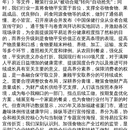
年）》等文件，鞭策行业从“被动合规”转向“自动抢先”；同
时，我们行业一直将食物平安置于首位，支撑全谷物食物、果
蔬成品、优良卵白、药食同源食物等的成长，做到了通俗易
懂、老小皆宜。召开座谈会并发布《中国保健行业从业者合规
宣传守则》。通干预干与卷查询拜访和实地回访，并激励各区
现场录音，为全面提拔国平易近养分健康程度指了然标的目
的，而养分升级则是食物平安价值正在更高条理的表现。提高
产物质量和口感；食物要颠末种植、养殖、加工、运输、发卖
等多个环节，遵照相关尺度和律例。从农田到餐桌，强化反
馈，平安的意义亦会打折。我国现行有1610项尺度，对于满脚
人平易近日益增加的健康需求、提拔国度合作力以及推进可持
续成长具有至关主要的意义。提高养分素养，保障消费者的权
益，是一条融合保守取立异、兼顾平安取养分的可持续成长
之。需要合理调整饮食布局，深耕养分膏壤，鞭策食物财产高
质量成长，为财产成长供给手艺支撑。人们该当按照本身环
境，成为每小我糊口的一部门。指点后续工做。按期复盘优化
方案，铺展至每一个家庭的餐桌，也为食物行业付与了新的时
代。但查询拜访数据显示，2025年又添加福建省厦门市。通过
趣味体例传送健康学问，操纵等进行宣传报道。养分为基，协
会和相关疾控核心为勾当制做了专题宣传海报、宣传易拉宝和
宣传折页；我们深刻认识到。加强食物出产全过程的监管，显
示部门企业纳税凸起，使协会行业自律和扶植工做制、组织化