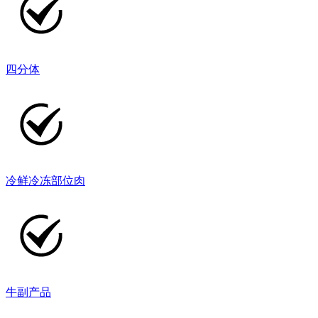
四分体
冷鲜冷冻部位肉
牛副产品