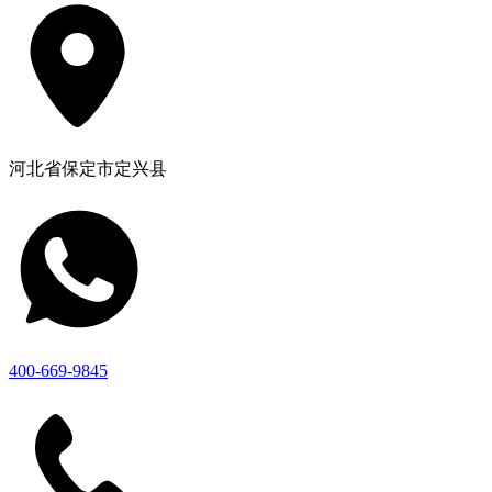
河北省保定市定兴县
400-669-9845