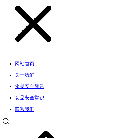
网站首页
关于我们
食品安全资讯
食品安全常识
联系我们