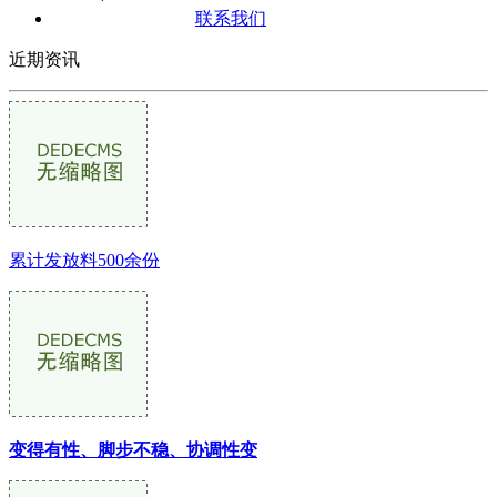
联系我们
近期资讯
累计发放料500余份
变得有性、脚步不稳、协调性变