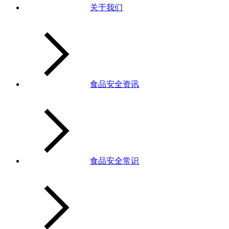
关于我们
食品安全资讯
食品安全常识