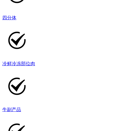
四分体
冷鲜冷冻部位肉
牛副产品