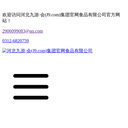
欢迎访问河北九游·会(J9.com)集团官网食品有限公司官方网
站！
2906099083@qq.com
0312-6820759