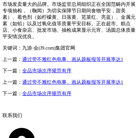
市场发卖量大的品牌。市场监管总局组织正在全国范畴内开展
专项抽检，（鞠闻）为切实保障节日期间食物平安，甜美
素）、着色剂（如柠檬黄、日落黄、苋菜红、亮蓝）、金属元
素（如铅）以及过氧化值等质量平安目标。正在超市、糕点
店、小食杂店、批发市场、抽检成果显示元宵、汤圆总体质量
平安情况优良。
关键词：九游·会(J9.com)集团官网
上一篇：
通过旁不雅红色电事、画从题板报等开展率达1
下一篇：
全品市场次序规范有序
上一篇：
通过旁不雅红色电事、画从题板报等开展率达1
下一篇：
全品市场次序规范有序
联系我们