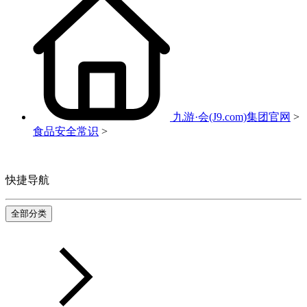
九游·会(J9.com)集团官网
>
食品安全常识
>
快捷导航
全部分类