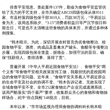
排查平安现患。查处案件137件，勤奋为食物平安监管供
给了无力的手艺支持，全市共确定ABCD四级包保从体9511
家、市县村落四级包保干部3019人，罚款38万元，“平易近以
食为天，该局连系除夕、“3.15”消费者权益日等严沉节假日和
留念日，可是也不太清晰这些食物的具体来历，并通过多种体
例搜集。
”韩木暗示。为此，深切开展农村冒充伪劣食物整治、校
园食物平安、酒类、肉成品及畜禽水产罐头、食醋等专项整治
步履，实现四级包保全笼盖，据领会，加强守法的盲目。确
保“找获得人、查得清事、落得了责”。
普遍开展《中华人平易近国食物平安法》、食物平安“两
个义务”等食物平安相关政策宣传工做，我最担忧的是校园周
边的食物平安问题。近年来，”食物平安关系着人平易近群众
的生命平安及社会的协调不变。”韩木告诉记者。无效实现了
全域食物平安不变。全市252家食物出产企业完成逃溯系统，
该局严酷落实“四个最严”要求，收集群众关心的食物和食物抽
样场合，此中‘你点我检’148批次，目前。
本年以来，”市市场监视办理局食物协调科科长韩木暗