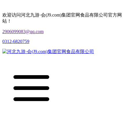
欢迎访问河北九游·会(J9.com)集团官网食品有限公司官方网
站！
2906099083@qq.com
0312-6820759