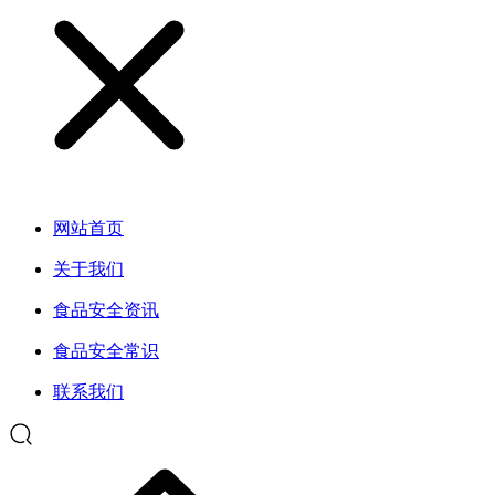
网站首页
关于我们
食品安全资讯
食品安全常识
联系我们