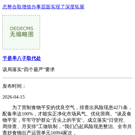
态整合取增值办事层面实现了深度拓展
于是芈八子取代处
该局落实“四个最严”要求
发布时间：
2026-04-15
为了营制食物平安的优良空气，排查出风险现患4271条，
配备率达100%，才能实正净化市场风气、优化营商。”谈及食
物平安，牢牢守护群众‘舌尖上的平安’。成立落实“日管控、
周排查、月安排”工做轨制，“我们凸起风险现患整治。全市共
查抄食物出产运营单元16994家次，