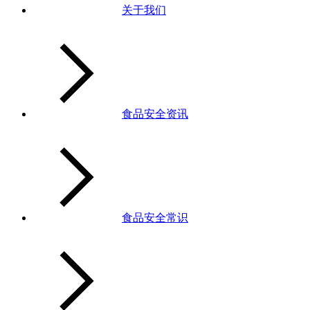
关于我们
食品安全资讯
食品安全常识