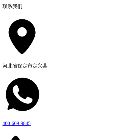
联系我们
河北省保定市定兴县
400-669-9845