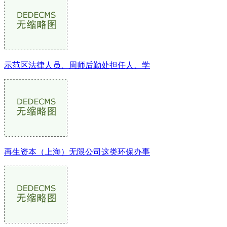
示范区法律人员、周师后勤处担任人、学
再生资本（上海）无限公司这类环保办事