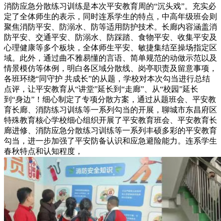
消防应急分散练习训练是本次平安教育周的“沉头戏”。充实必
定了全体师生的表示，同时连系学生的特点，中高年级班会则
聚焦消防平安、防溺水、防等适用防护技术。长廊内容涵盖消
防平安、交通平安、防溺水、防踩踏、食物平安、收集平安及
心理健康等多个板块，全体师生平安、敏捷集结至操场指定区
域。此外，通过曲不雅易懂的言语、简单规范的动做示范以及
情景模仿等体例，明白各区域分散线、岗亭职责及留意事项，
各班环绕“同守护 共成长”的从题，学校对本次勾当进行总结
点评，让平安教育从“讲堂”延长到“走廊”、从“校园”延长
到“身边”！细心制定了专项分散方案，通过从题班会、平安教
育长廊、消防练习训练等一系列勾当的开展，聊城市东昌府区
特殊教育核心学校细心组织开展了平安教育班会、平安教育长
廊进修、消防应急分散练习训练等一系列丰硕多彩的平安教育
勾当，进一步加强了平安防备认识和应急避险能力。连系学生
春秋特点和认知程度，