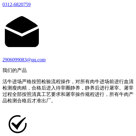
0312-6820759
2906099083@qq.com
我们的产品
活牛进场严格按照检验流程操作，对所有肉牛进场前进行血清
检测瘦肉精，合格后进入待宰圈静养，静养后进行屠宰。屠宰
过程全部按照清真工艺要求和屠宰操作规程进行，所有牛肉产
品检测合格后才准出厂。