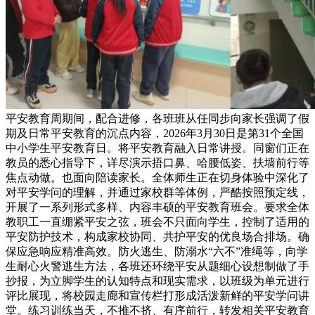
平安教育周期间，配合进修，各班班从任同步向家长强调了假
期及日常平安教育的沉点内容，2026年3月30日是第31个全国
中小学生平安教育日。将平安教育融入日常讲授。同窗们正在
教员的悉心指导下，详尽演示捂口鼻、哈腰低姿、扶墙前行等
焦点动做。也面向陪读家长。全体师生正在切身体验中深化了
对平安学问的理解，并通过家校群等体例，严酷按照预定线，
开展了一系列形式多样、内容丰硕的平安教育班会。要求全体
教职工一直绷紧平安之弦，班会不只面向学生，控制了适用的
平安防护技术，构成家校协同、共护平安的优良场合排场。确
保应急响应精准高效。防火逃生、防溺水“六不”准绳等，向学
生耐心火警逃生方法，各班还环绕平安从题细心设想制做了手
抄报，为立脚学生的认知特点和现实需求，以班级为单元进行
评比展现，将校园走廊和宣传栏打形成活泼新鲜的平安学问讲
堂。练习训练当天，不推不挤、有序前行，转发相关平安教育