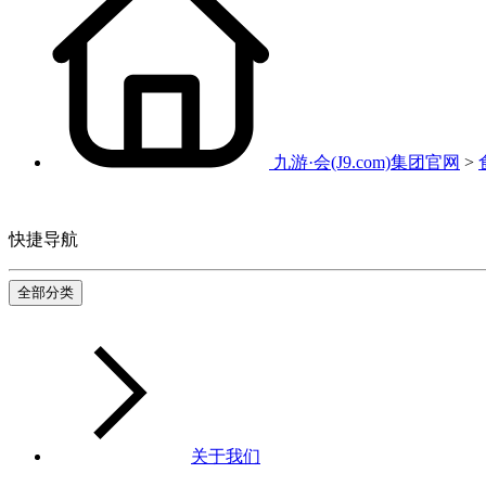
九游·会(J9.com)集团官网
>
快捷导航
全部分类
关于我们