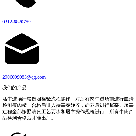
0312-6820759
2906099083@qq.com
我们的产品
活牛进场严格按照检验流程操作，对所有肉牛进场前进行血清
检测瘦肉精，合格后进入待宰圈静养，静养后进行屠宰。屠宰
过程全部按照清真工艺要求和屠宰操作规程进行，所有牛肉产
品检测合格后才准出厂。