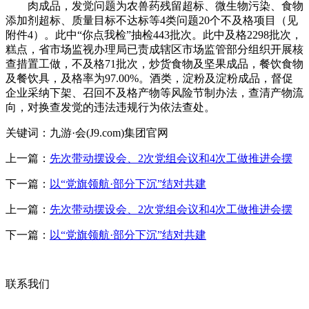
肉成品，发觉问题为农兽药残留超标、微生物污染、食物
添加剂超标、质量目标不达标等4类问题20个不及格项目（见
附件4）。此中“你点我检”抽检443批次。此中及格2298批次，
糕点，省市场监视办理局已责成辖区市场监管部分组织开展核
查措置工做，不及格71批次，炒货食物及坚果成品，餐饮食物
及餐饮具，及格率为97.00%。酒类，淀粉及淀粉成品，督促
企业采纳下架、召回不及格产物等风险节制办法，查清产物流
向，对换查发觉的违法违规行为依法查处。
关键词：九游·会(J9.com)集团官网
上一篇：
先次带动摆设会、2次党组会议和4次工做推进会摆
下一篇：
以“党旗领航·部分下沉”结对共建
上一篇：
先次带动摆设会、2次党组会议和4次工做推进会摆
下一篇：
以“党旗领航·部分下沉”结对共建
联系我们