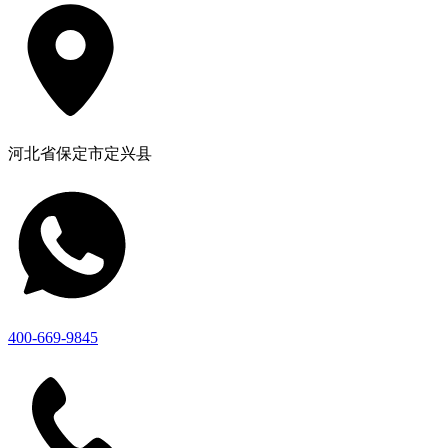
河北省保定市定兴县
400-669-9845