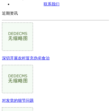
联系我们
近期资讯
深切开展农村冒充伪劣食治
对发觉的细节问题