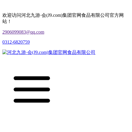
欢迎访问河北九游·会(J9.com)集团官网食品有限公司官方网
站！
2906099083@qq.com
0312-6820759