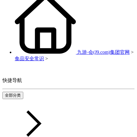
九游·会(J9.com)集团官网
>
食品安全常识
>
快捷导航
全部分类