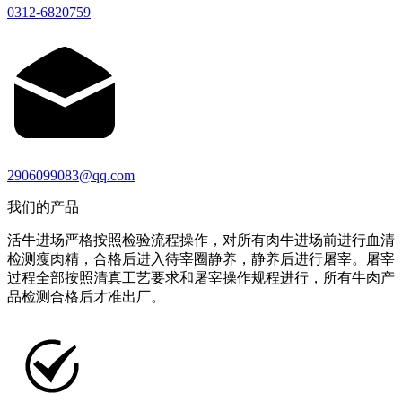
0312-6820759
2906099083@qq.com
我们的产品
活牛进场严格按照检验流程操作，对所有肉牛进场前进行血清
检测瘦肉精，合格后进入待宰圈静养，静养后进行屠宰。屠宰
过程全部按照清真工艺要求和屠宰操作规程进行，所有牛肉产
品检测合格后才准出厂。