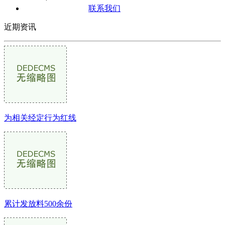
联系我们
近期资讯
为相关经定行为红线
累计发放料500余份