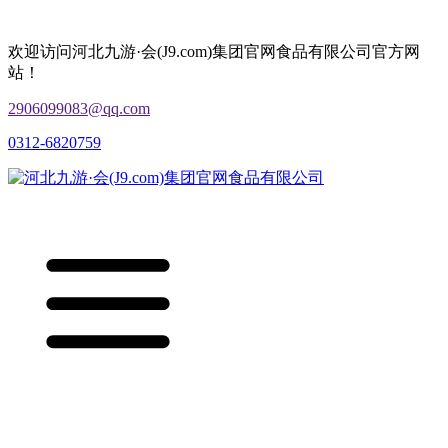
欢迎访问河北九游·会(J9.com)集团官网食品有限公司官方网
站！
2906099083@qq.com
0312-6820759