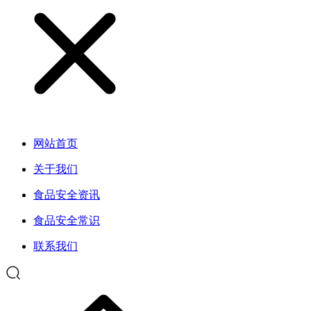
网站首页
关于我们
食品安全资讯
食品安全常识
联系我们