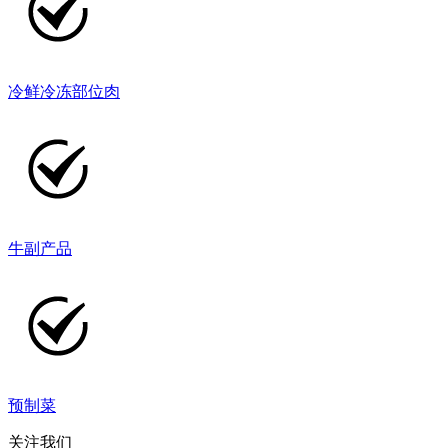
冷鲜冷冻部位肉
牛副产品
预制菜
关注我们