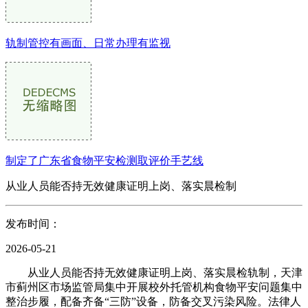
轨制管控有画面、日常办理有监视
制定了广东省食物平安检测取评价手艺线
从业人员能否持无效健康证明上岗、落实晨检制
发布时间：
2026-05-21
从业人员能否持无效健康证明上岗、落实晨检轨制，天津
市蓟州区市场监管局集中开展校外托管机构食物平安问题集中
整治步履，配备齐备“三防”设备，防备交叉污染风险。法律人