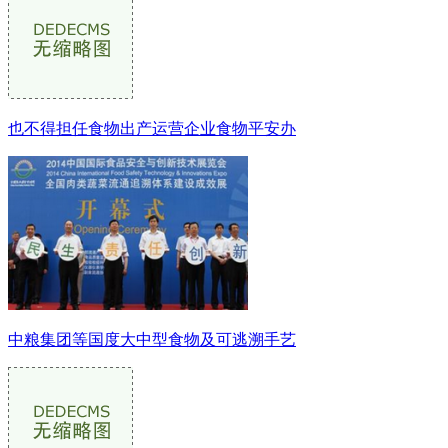
也不得担任食物出产运营企业食物平安办
中粮集团等国度大中型食物及可逃溯手艺