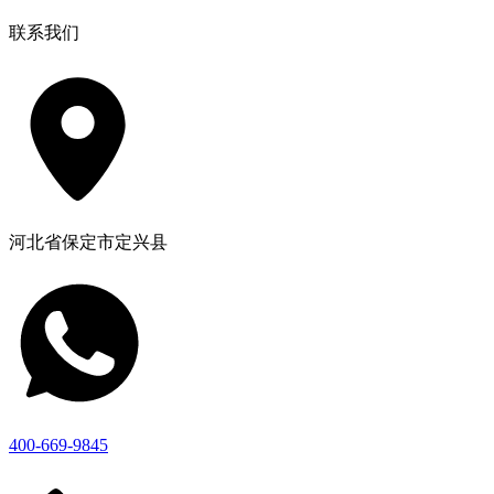
联系我们
河北省保定市定兴县
400-669-9845