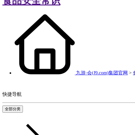
食品安全常识
九游·会(J9.com)集团官网
>
快捷导航
全部分类